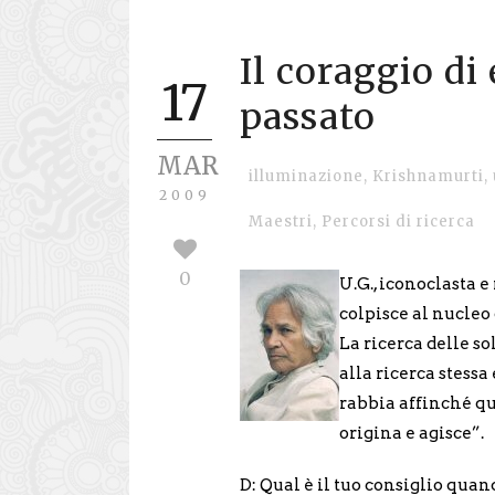
Il coraggio di 
17
passato
MAR
illuminazione
,
Krishnamurti
,
2009
Maestri
,
Percorsi di ricerca
0
U.G., iconoclasta
colpisce al nucleo 
La ricerca delle s
alla ricerca stessa
rabbia affinché qu
origina e agisce”.
D: Qual è il tuo consiglio qu