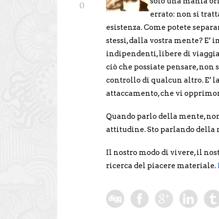
solo una mania ori
0
errato: non si tratta
esistenza. Come potete separar
stessi, dalla vostra mente? E’ 
indipendenti, libere di viaggi
ciò che possiate pensare, non s
controllo di qualcun altro. E’ l
attaccamento, che vi opprimo
Quando parlo della mente, non 
attitudine. Sto parlando della 
Il nostro modo di vivere, il no
ricerca del piacere materiale.