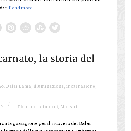
bi i sessi con anelli infilzati in certi posti che
dre.
Read more
arnato, la storia del
mo
,
Dalai Lama
,
illuminazione
,
incarnazione
,
/
9
Dharma e dintorni
,
Maestri
ronta guarigione per il ricovero del Dalai