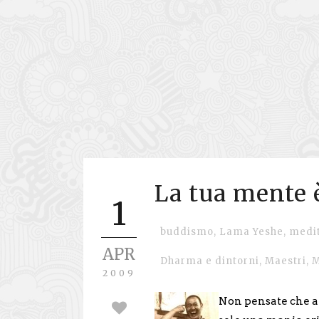
La tua mente è
1
buddismo
,
Lama Yeshe
,
medi
APR
Dharma e dintorni
,
Maestri
,
M
2009
Non pensate che an