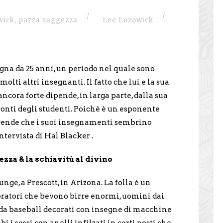
/
/
wick
,
pazza saggezza
Lee Lozowick
na da 25 anni, un periodo nel quale sono
molti altri insegnanti. Il fatto che lui e la sua
cora forte dipende, in larga parte, dalla sua
ronti degli studenti. Poiché è un esponente
prende che i suoi insegnamenti sembrino
ntervista di Hal Blacker .
ezza & la schiavitù al divino
nge, a Prescott, in Arizona. La folla è un
ratori che bevono birre enormi, uomini dai
 da baseball decorati con insegne di macchine