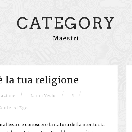
CATEGORY
Maestri
 la tua religione
/
/
/
tazione
Lama Yeshe
5
ente ed Ego
alizzare e conoscere la natura della mente sia