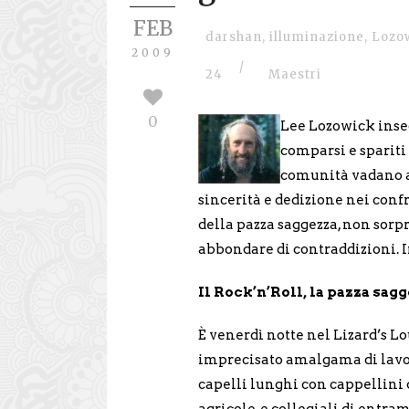
FEB
darshan
,
illuminazione
,
Lozo
2009
/
24
Maestri
0
Lee Lozowick inseg
comparsi e spariti 
comunità vadano an
sincerità e dedizione nei conf
della pazza saggezza, non sor
abbondare di contraddizioni. I
Il Rock’n’Roll, la pazza sagg
È venerdì notte nel Lizard’s Lou
imprecisato amalgama di lavo
capelli lunghi con cappellini