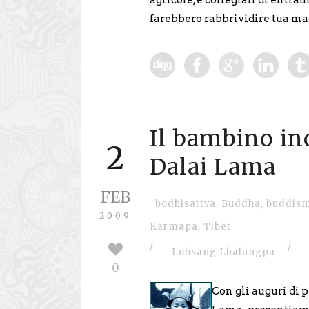
agricole, e collegiali di entram
farebbero rabbrividire tua ma
Il bambino inc
2
Dalai Lama
FEB
bodhisattva
,
Buddha
,
buddis
2009
Karmapa
,
Tibet
/
/
Lobsang Lhalungpa
0
Con gli auguri di p