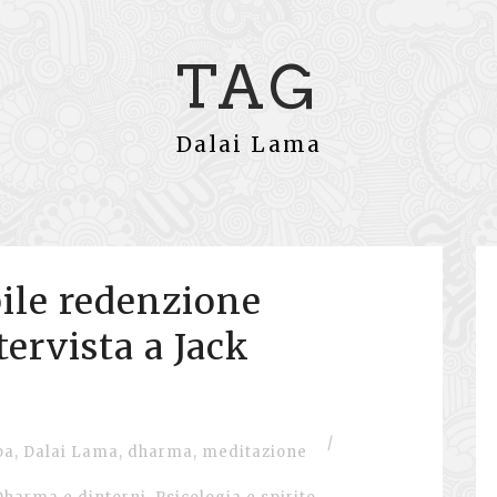
TAG
Dalai Lama
ile redenzione
tervista a Jack
/
pa
,
Dalai Lama
,
dharma
,
meditazione