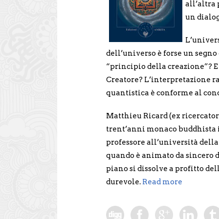
all’altra
un dialog
L’univer
dell’universo è forse un segno
“principio della creazione”? E 
Creatore? L’interpretazione rad
quantistica è conforme al conc
Matthieu Ricard (ex ricercatore
trent’anni monaco buddhista i
professore all’università del
quando è animato da sincero d
piano si dissolve a profitto de
durevole.
Read more