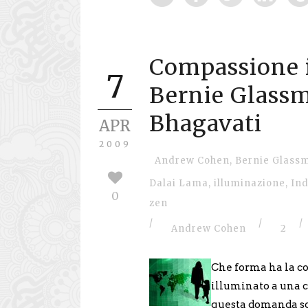
Compassione i
7
Bernie Glassm
Bhagavati
APR
2009
Andrew Cohen
,
Bernie Glass
Dalai Lama
,
illuminazione
,
In
0
zen
/
/
/
Andrew Cohen
2
Che forma ha la co
illuminato a una cr
questa domanda so