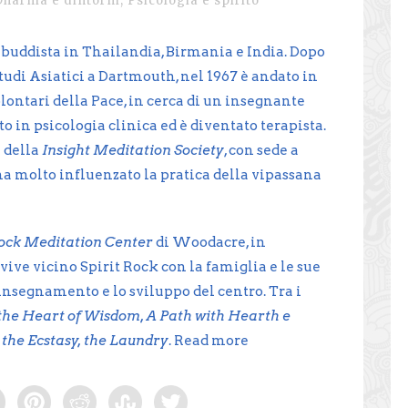
Dharma e dintorni
,
Psicologia e spirito
 buddista in Thailandia, Birmania e India. Dopo
 Studi Asiatici a Dartmouth, nel 1967 è andato in
lontari della Pace, in cerca di un insegnante
to in psicologia clinica ed è diventato terapista.
e della
Insight Meditation Society
, con sede a
ha molto influenzato la pratica della vipassana
Rock Meditation Center
di Woodacre, in
vive vicino Spirit Rock con la famiglia e le sue
insegnamento e lo sviluppo del centro. Tra i
the Heart of Wisdom, A Path with Hearth e
 the Ecstasy, the Laundry
.
Read more