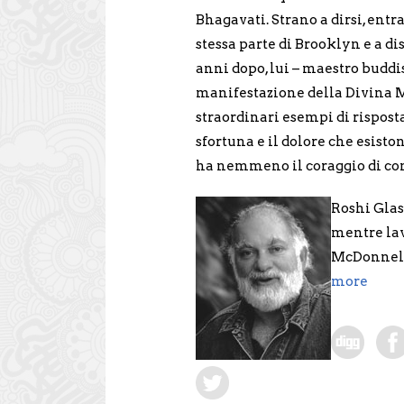
Bhagavati. Strano a dirsi, ent
stessa parte di Brooklyn e a di
anni dopo, lui – maestro buddis
manifestazione della Divina M
straordinari esempi di risposta 
sfortuna e il dolore che esisto
ha nemmeno il coraggio di com
Roshi Glas
mentre la
McDonnel-D
more