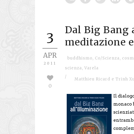
Dal Big Bang 
3
meditazione e 
APR
buddhismo
,
Co/Scienza
,
cosm
2011
scienza
,
Varela
/
Matthieu Ricard e Trinh 
0
Il dialog
monaco bu
scienziat
entrambe
compleme