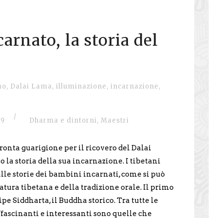
arnato, la storia del
mo
,
Dalai Lama
,
illuminazione
,
incarnazione
,
/
9
Dharma e dintorni
,
Maestri
ronta guarigione per il ricovero del Dalai
la storia della sua incarnazione. I tibetani
alle storie dei bambini incarnati, come si può
atura tibetana e della tradizione orale. Il primo
e Siddharta, il Buddha storico. Tra tutte le
affascinanti e interessanti sono quelle che