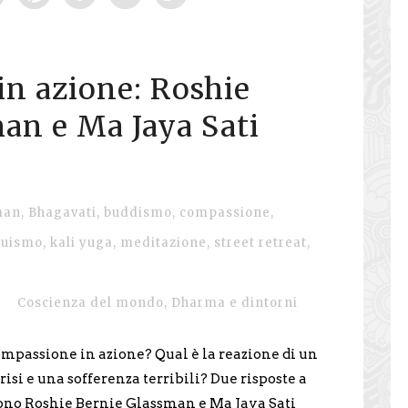
n azione: Roshie
an e Ma Jaya Sati
man
,
Bhagavati
,
buddismo
,
compassione
,
duismo
,
kali yuga
,
meditazione
,
street retreat
,
Coscienza del mondo
,
Dharma e dintorni
mpassione in azione? Qual è la reazione di un
isi e una sofferenza terribili? Due risposte a
no Roshie Bernie Glassman e Ma Jaya Sati