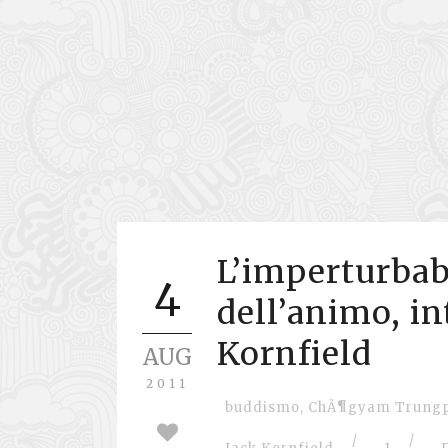
L’imperturbab
4
dell’animo, in
Kornfield
AUG
2011
buddismo
,
ChÃ¶gyam Trung
/
/