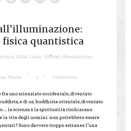
all’illuminazione:
fisica quantistica
ologia
,
Dalai Lama
,
GÃ¶del
,
illuminazione
,
/
/
Xuan Thuan
1
Co/Scienza
o fra uno scienziato occidentale, diventato
ddista, e di un buddhista orientale, diventato
o… la scienza e la spiritualità rischiarano
 la vita degli uomini: non potrebbero essere
ntari? Sono davvero troppo estranee l’una