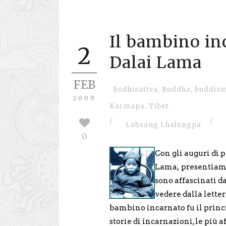
Il bambino inc
2
Dalai Lama
FEB
bodhisattva
,
Buddha
,
buddis
2009
Karmapa
,
Tibet
/
/
Lobsang Lhalungpa
0
Con gli auguri di p
Lama, presentiamo 
sono affascinati d
vedere dalla letter
bambino incarnato fu il princip
storie di incarnazioni, le più 