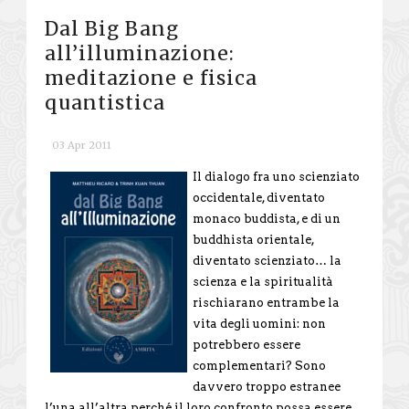
Dal Big Bang
all’illuminazione:
meditazione e fisica
quantistica
03 Apr 2011
Il dialogo fra uno scienziato
occidentale, diventato
monaco buddista, e di un
buddhista orientale,
diventato scienziato… la
scienza e la spiritualità
rischiarano entrambe la
vita degli uomini: non
potrebbero essere
complementari? Sono
davvero troppo estranee
l’una all’altra perché il loro confronto possa essere