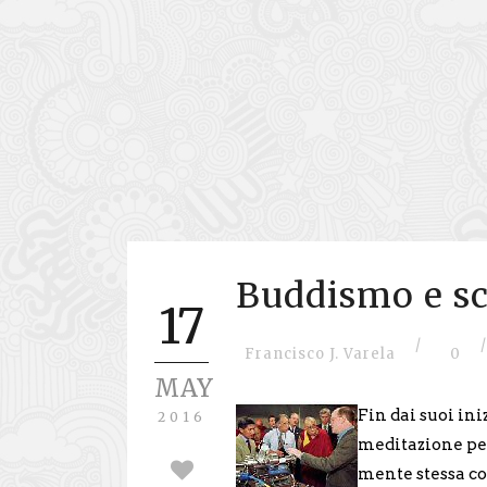
Buddismo e s
17
/
/
Francisco J. Varela
0
MAY
Fin dai suoi ini
2016
meditazione per
mente stessa co