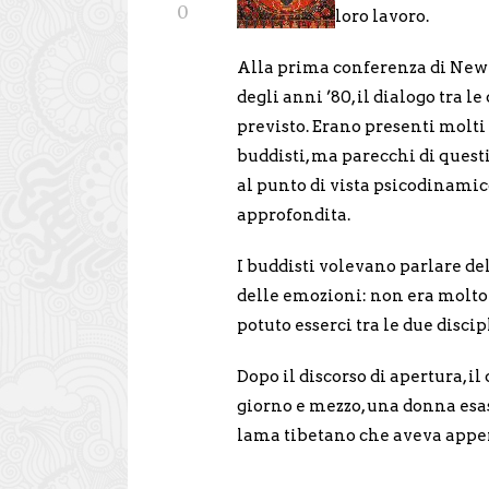
0
loro lavoro.
Alla prima conferenza di New Y
degli anni ’80, il dialogo tra le
previsto. Erano presenti molti
buddisti, ma parecchi di quest
al punto di vista psicodinami
approfondita.
I buddisti volevano parlare de
delle emozioni: non era molt
potuto esserci tra le due discip
Dopo il discorso di apertura, i
giorno e mezzo, una donna esasp
lama tibetano che aveva appen