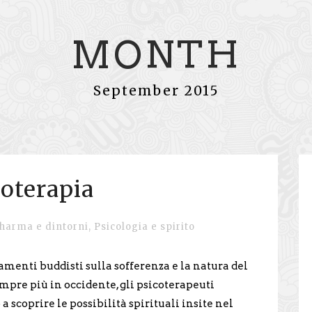
MONTH
September 2015
oterapia
harma e dintorni
,
Psicologia e spirito
menti buddisti sulla sofferenza e la natura del
empre più in occidente, gli psicoterapeuti
 scoprire le possibilità spirituali insite nel