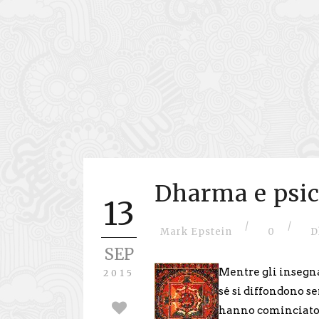
Dharma e psic
13
/
/
Mark Epstein
0
D
SEP
Mentre gli insegna
2015
sé si diffondono s
hanno cominciato a