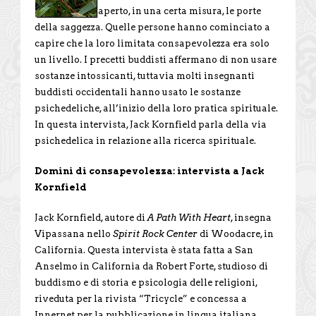
aperto, in una certa misura, le porte
della saggezza. Quelle persone hanno cominciato a
capire che la loro limitata consapevolezza era solo
un livello. I precetti buddisti affermano di non usare
sostanze intossicanti, tuttavia molti insegnanti
buddisti occidentali hanno usato le sostanze
psichedeliche, all’inizio della loro pratica spirituale.
In questa intervista, Jack Kornfield parla della via
psichedelica in relazione alla ricerca spirituale.
Domini di consapevolezza: intervista a Jack
Kornfield
Jack Kornfield, autore di
A Path With Heart
, insegna
Vipassana nello
Spirit Rock Center
di Woodacre, in
California. Questa intervista è stata fatta a San
Anselmo in California da Robert Forte, studioso di
buddismo e di storia e psicologia delle religioni,
riveduta per la rivista “Tricycle” e concessa a
Innernet per la pubblicazione in lingua italiana.