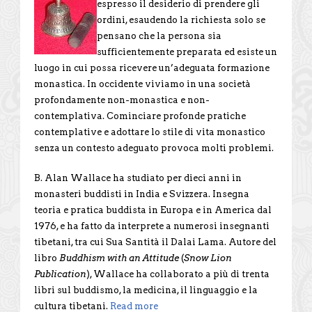
espresso il desiderio di prendere gli
ordini, esaudendo la richiesta solo se
pensano che la persona sia
sufficientemente preparata ed esiste un
luogo in cui possa ricevere un’adeguata formazione
monastica. In occidente viviamo in una società
profondamente non-monastica e non-
contemplativa. Cominciare profonde pratiche
contemplative e adottare lo stile di vita monastico
senza un contesto adeguato provoca molti problemi.
B. Alan Wallace ha studiato per dieci anni in
monasteri buddisti in India e Svizzera. Insegna
teoria e pratica buddista in Europa e in America dal
1976, e ha fatto da interprete a numerosi insegnanti
tibetani, tra cui Sua Santità il Dalai Lama. Autore del
libro
Buddhism with an Attitude
(
Snow Lion
Publication
), Wallace ha collaborato a più di trenta
libri sul buddismo, la medicina, il linguaggio e la
cultura tibetani.
Read more