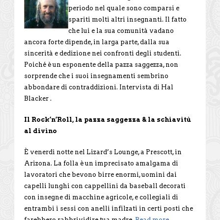
periodo nel quale sono comparsi e
spariti molti altri insegnanti. Il fatto
che lui e la sua comunità vadano
ancora forte dipende, in larga parte, dalla sua
sincerità e dedizione nei confronti degli studenti.
Poiché è un esponente della pazza saggezza, non
sorprende che i suoi insegnamenti sembrino
abbondare di contraddizioni. Intervista di Hal
Blacker .
Il Rock’n’Roll, la pazza saggezza & la schiavitù
al divino
È venerdì notte nel Lizard’s Lounge, a Prescott, in
Arizona. La folla è un imprecisato amalgama di
lavoratori che bevono birre enormi, uomini dai
capelli lunghi con cappellini da baseball decorati
con insegne di macchine agricole, e collegiali di
entrambi i sessi con anelli infilzati in certi posti che
farebbero rabbrividire tua madre.
Read more