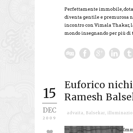
Perfettamente immobile, dotat
diventa gentile e premurosa nel
incontro con Vimala Thakar, la
mondo insegnando per più di 
Euforico nichi
15
Ramesh Balse
DEC
advaita
,
Balsekar
,
illuminazi
2009
Imma