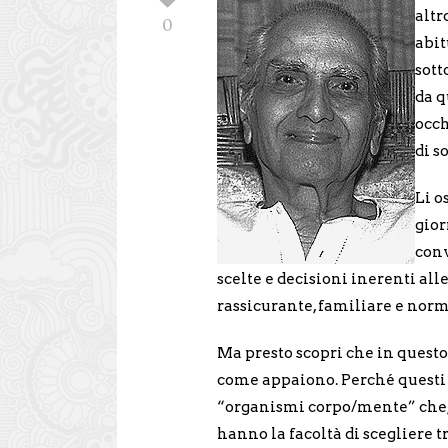
altr
0
abit
sott
da q
occh
di s
Li o
gior
conv
scelte e decisioni inerenti all
rassicurante, familiare e norm
Ma presto scopri che in quest
come appaiono. Perché questi 
“organismi corpo/mente” che, 
hanno la facoltà di scegliere t