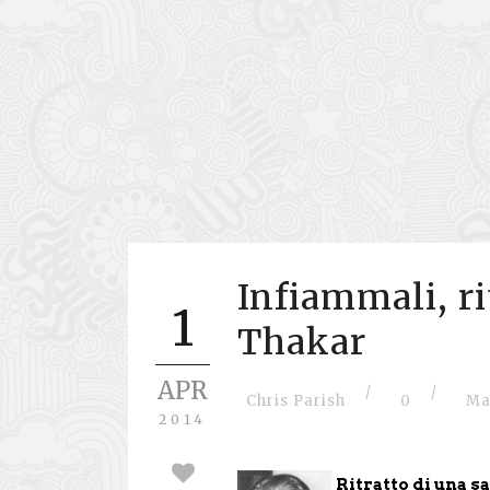
Infiammali, ri
1
Thakar
APR
/
/
Chris Parish
0
Ma
2014
Ritratto di una 