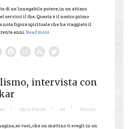
a di un’innegabile potere, in un attimo
 servirci il the. Questa è il nostro primo
 nota figura spirituale che ha viaggiato il
trenta anni.
Read more
lismo, intervista con
kar
/
/
/
one
Chris Parish
60
Maestri
gina, se vuoi, che un mattino ti svegli in un