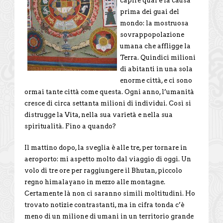
capire qual è la causa
prima dei guai del
mondo: la mostruosa
sovrappopolazione
umana che affligge la
Terra. Quindici milioni
di abitanti in una sola
enorme città, e ci sono
ormai tante città come questa. Ogni anno, l’umanità
cresce di circa settanta milioni di individui. Così si
distrugge la Vita, nella sua varietà e nella sua
spiritualità. Fino a quando?
Il mattino dopo, la sveglia è alle tre, per tornare in
aeroporto: mi aspetto molto dal viaggio di oggi. Un
volo di tre ore per raggiungere il Bhutan, piccolo
regno himalayano in mezzo alle montagne.
Certamente là non ci saranno simili moltitudini. Ho
trovato notizie contrastanti, ma in cifra tonda c’è
meno di un milione di umani in un territorio grande