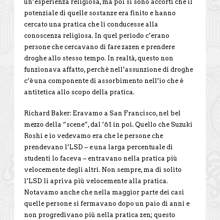
un’esperienza religiosa, ma poi si sono accorti che il
potenziale di quelle sostanze era finito e hanno
cercato una pratica che li conducesse alla
conoscenza religiosa. In quel periodo c’erano
persone che cercavano di fare zazen e prendere
droghe allo stesso tempo. In realtà, questo non
funzionava affatto, perché nell’assunzione di droghe
c’è una componente di assorbimento nell’io che è
antitetica allo scopo della pratica.
Richard Baker: Eravamo a San Francisco, nel bel
mezzo della “scene”, dal ’61 in poi. Quello che Suzuki
Roshi e io vedevamo era che le persone che
prendevano l’LSD – e una larga percentuale di
studenti lo faceva – entravano nella pratica più
velocemente degli altri. Non sempre, ma di solito
l’LSD li apriva più velocemente alla pratica.
Notavamo anche che nella maggior parte dei casi
quelle persone si fermavano dopo un paio di anni e
non progredivano più nella pratica zen; questo