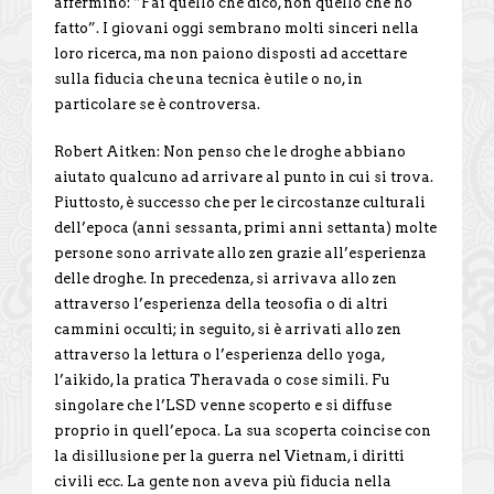
affermino: “Fai quello che dico, non quello che ho
fatto”. I giovani oggi sembrano molti sinceri nella
loro ricerca, ma non paiono disposti ad accettare
sulla fiducia che una tecnica è utile o no, in
particolare se è controversa.
Robert Aitken: Non penso che le droghe abbiano
aiutato qualcuno ad arrivare al punto in cui si trova.
Piuttosto, è successo che per le circostanze culturali
dell’epoca (anni sessanta, primi anni settanta) molte
persone sono arrivate allo zen grazie all’esperienza
delle droghe. In precedenza, si arrivava allo zen
attraverso l’esperienza della teosofia o di altri
cammini occulti; in seguito, si è arrivati allo zen
attraverso la lettura o l’esperienza dello yoga,
l’aikido, la pratica Theravada o cose simili. Fu
singolare che l’LSD venne scoperto e si diffuse
proprio in quell’epoca. La sua scoperta coincise con
la disillusione per la guerra nel Vietnam, i diritti
civili ecc. La gente non aveva più fiducia nella