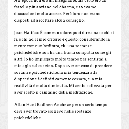
All’epoca non ero un insegnante, ma certo ero un
fratello più anziano nel dharma, e avevamo
discussioni molto accese. Però loro non erano
disposti ad ascoltare alcun consiglio.
Joan Halifax: È come un odore: puoi dire a naso chi si
fa e chi no. Il mio criterio è questo: considerando la
mente come un’orditura, chi usa sostanze
psichedeliche non ha una trama compatta come gli
altri. Io ho impiegato molto tempo per sentirmi a
mio agio sul cuscino. Dopo aver smesso di prendere
sostanze psichedeliche, la mia tendenza alla
dispersione è definitivamente cessata, e la mia
reattività è molto diminuita. Mi sento sollevata per
aver scelto il cammino della meditazione.
Allan Hunt Badiner: Anche se per un certo tempo
devi aver trovato sollievo nelle sostanze
psichedeliche.