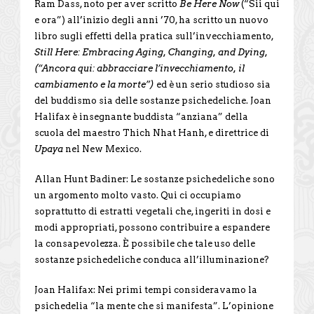
Ram Dass, noto per aver scritto
Be Here Now
(“Sii qui
e ora”) all’inizio degli anni ’70, ha scritto un nuovo
libro sugli effetti della pratica sull’invecchiamento,
Still Here: Embracing Aging, Changing, and Dying,
(“Ancora qui: abbracciare l’invecchiamento, il
cambiamento e la morte”)
ed è un serio studioso sia
del buddismo sia delle sostanze psichedeliche. Joan
Halifax è insegnante buddista “anziana” della
scuola del maestro Thich Nhat Hanh, e direttrice di
Upaya
nel New Mexico.
Allan Hunt Badiner: Le sostanze psichedeliche sono
un argomento molto vasto. Qui ci occupiamo
soprattutto di estratti vegetali che, ingeriti in dosi e
modi appropriati, possono contribuire a espandere
la consapevolezza. È possibile che tale uso delle
sostanze psichedeliche conduca all’illuminazione?
Joan Halifax: Nei primi tempi consideravamo la
psichedelia “la mente che si manifesta”. L’opinione