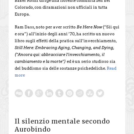
Baker Roshi dirige una fiorente comunità zen nel
Colorado, con diramazioni non ufficiali in tutta
Europa.
Ram Dass, noto per aver scritto
Be Here Now
(“Sii qui
e ora”) all’inizio degli anni ’70, ha scritto un nuovo
libro sugli effetti della pratica sull’invecchiamento,
Still Here: Embracing Aging, Changing, and Dying,
(“Ancora qui: abbracciare l’invecchiamento, il
cambiamento e la morte”)
ed è un serio studioso sia
del buddismo sia delle sostanze psichedeliche.
Read
more
Il silenzio mentale secondo
Aurobindo