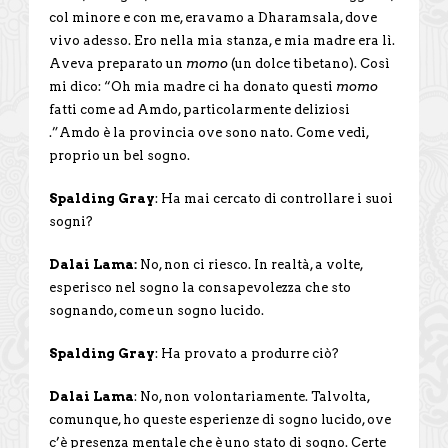
col minore e con me, eravamo a Dharamsala, dove
vivo adesso. Ero nella mia stanza, e mia madre era lì.
Aveva preparato un
momo
(un dolce tibetano). Così
mi dico: “Oh mia madre ci ha donato questi
momo
fatti come ad Amdo, particolarmente deliziosi
.”Amdo è la provincia ove sono nato. Come vedi,
proprio un bel sogno.
Spalding Gray
: Ha mai cercato di controllare i suoi
sogni?
Dalai Lama:
No, non ci riesco. In realtà, a volte,
esperisco nel sogno la consapevolezza che sto
sognando, come un sogno lucido.
Spalding Gray
: Ha provato a produrre ciò?
Dalai Lama
: No, non volontariamente. Talvolta,
comunque, ho queste esperienze di sogno lucido, ove
c’è presenza mentale che è uno stato di sogno. Certe