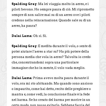
Spalding Gray
: Ma lei viaggia molto in aereo, e i
piloti bevono. Ho sempre paura di ciò. Mi riprometto
sempre di non salire mai su di un aereo ove i piloti
credono nella reincarnazione. Quando sale su di un
aereo, ha paura?
Dalai Lama
: Oh sì. Sì.
Spalding Gray
: E medita durante il volo, o sente di
poter aiutare l’aereo a star su? Ha più potere della
persona media che vola in aereo? Talvolta io credo
che, concentrandomi sopra una particolare
immagine che ho in mente, il volo vada meglio.
Dalai Lama
: Prima avevo molta paura durante il
volo, ora mi sto abituando. Ma quando sono ansioso
o impaurito, come hai detto, recito delle preghiere o
mantra e, come vedi, la conclusione finale è la fede
nel karma. Se ho creato del karma per morire in un
certo modo, non posso evitarlo. Sebbene faccia del