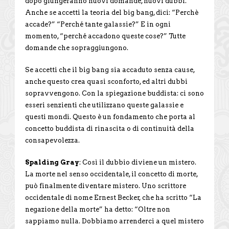
dopo giungeranno nuovi domande, nuovi dubbi.
Anche se accetti la teoria del big bang, dici: “Perchè
accade?” “Perché tante galassie?” E in ogni
momento, “perché accadono queste cose?” Tutte
domande che sopraggiungono.
Se accetti che il big bang sia accaduto senza cause,
anche questo crea quasi sconforto, ed altri dubbi
sopravvengono. Con la spiegazione buddista: ci sono
esseri senzienti che utilizzano queste galassie e
questi mondi. Questo è un fondamento che porta al
concetto buddista di rinascita o di continuità della
consapevolezza.
Spalding Gray
: Così il dubbio diviene un mistero.
La morte nel senso occidentale, il concetto di morte,
può finalmente diventare mistero. Uno scrittore
occidentale di nome Ernest Becker, che ha scritto “La
negazione della morte” ha detto: “Oltre non
sappiamo nulla. Dobbiamo arrenderci a quel mistero