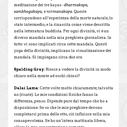
meditazione dei tre kayas-
dharmakaya,
sambhogakaya,
e
nirmanakaya
. Queste
corrispondono all’esperienza della morte naturale, lo
stato intermedio, e la rinascita come viene descritta
nella letteratura buddista. Per ogni divinità, vi è un
diverso mandala nella mia preghiera giornaliera. In
tutto vi sono implicati circa sette mandala. Questi
yoga della divinità, implicano la visualizzazione dei
mandala. Si impiegano circa due ore.
Spalding Gray
: Riesce a vedere la divinità in modo
chiaro nella mente ad occhi chiusi?
Dalai Lama
: Certe volte molto chiaramente, talvolta
no (risate). Le mie condizioni fisiche fanno la
differenza, penso. Dipende pure dal tempo che ho a
disposizione. Se so che le mie preghiere devono
completarsi prima delle otto, ciò influisce sulla mia
consapevolezza. Se ho un‘intera mattinata libera,