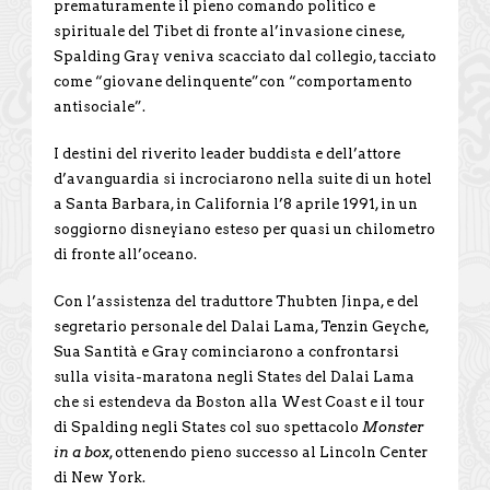
prematuramente il pieno comando politico e
spirituale del Tibet di fronte al’invasione cinese,
Spalding Gray veniva scacciato dal collegio, tacciato
come “giovane delinquente”con “comportamento
antisociale”.
I destini del riverito leader buddista e dell’attore
d’avanguardia si incrociarono nella suite di un hotel
a Santa Barbara, in California l’8 aprile 1991, in un
soggiorno disneyiano esteso per quasi un chilometro
di fronte all’oceano.
Con l’assistenza del traduttore Thubten Jinpa, e del
segretario personale del Dalai Lama, Tenzin Geyche,
Sua Santità e Gray cominciarono a confrontarsi
sulla visita-maratona negli States del Dalai Lama
che si estendeva da Boston alla West Coast e il tour
di Spalding negli States col suo spettacolo
Monster
in a box
, ottenendo pieno successo al Lincoln Center
di New York.