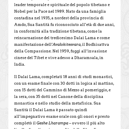
leader temporale e spirituale del popolo tibetano e
Nobel per la Pace nel 1989. Nato da una famiglia
contadina nel 1935, a nordest della provincia di
Amdo, Sua Santità fu riconosciuto all’età di due anni,
in conformità alla tradizione tibetana, come la
reincarnazione del tredicesimo Dalai Lama e come
manifestazione dell’
Avalokitesvara
, il Bodhisattva
della Compassione. Nel 1959, fuggì all’invasione
cinese del Tibet e vive adesso a Dharamsala, in
India.
Il Dalai Lama, completati 18 anni di studi monastici,
con un esame finale con 30 dotti in logica al mattino,
con 15 dotti del Cammino di Mezzo al pomeriggio, e
la sera, con 35 dotti nel Canone della disciplina
monastica e nello studio della metafisica. Sua
Santità il Dalai Lama è passato quindi
all’impegnativo esame orale con gli onori e presto
completò il
Geshe Lharampa
– ovvero il più alto