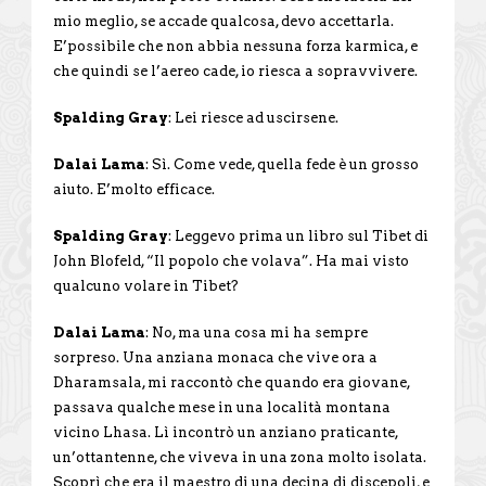
mio meglio, se accade qualcosa, devo accettarla.
E’possibile che non abbia nessuna forza karmica, e
che quindi se l’aereo cade, io riesca a sopravvivere.
Spalding Gray
: Lei riesce ad uscirsene.
Dalai Lama
: Sì. Come vede, quella fede è un grosso
aiuto. E’molto efficace.
Spalding Gray
: Leggevo prima un libro sul Tibet di
John Blofeld, “Il popolo che volava”. Ha mai visto
qualcuno volare in Tibet?
Dalai Lama
: No, ma una cosa mi ha sempre
sorpreso. Una anziana monaca che vive ora a
Dharamsala, mi raccontò che quando era giovane,
passava qualche mese in una località montana
vicino Lhasa. Lì incontrò un anziano praticante,
un’ottantenne, che viveva in una zona molto isolata.
Scoprì che era il maestro di una decina di discepoli, e