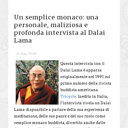
Un semplice monaco: una
personale, maliziosa e
profonda intervista al Dalai
Lama
19 May 2008
Questa intervista con il
Dalai Lama è apparsa
originalmente nel 1991 sul
primo numero della rivista
buddista americana
Tricycle
. Inedita in Italia,
l’intervista rivela un Dalai
Lama disponibile a parlare della sua esperienza di
meditazione, delle sue paure e del suo ruolo come
semplice monaco buddista, divertito anche dalle