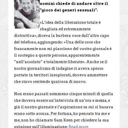
uomini chiede di andare oltre il
“gioco dei generi sessuali”.
«L’idea della liberazione totale è
sbagliata ed estremamente
distruttiva», diceva la burbera voce dall’altro capo
del telefono, aggiungendo: «Una delle cose che
francamente non mi piacciono del vostro giornale è
il sostegno a queste persone, apparentemente
“nell’assoluto” e totalmente liberate». Anche se il
nostro giornalismo di indagine ci aveva spesso
portato in territori inesplorati, dovevo ammettere
che stavo sentendo qualcosa di nuovo.
Non erano passati nemmeno cinque minuti di quella
che doveva essere un’intervista di un’ora e mezza, e
già il nostro giornale e l’aspirazione su cui si basava
erano sotto accusa. Per fortuna, ho pensato tra me e
me, non ho chiamato Sam Keen per chiedere la sua
opinione sull’illuminazione.
Read more