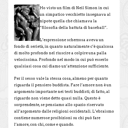
Ho visto un film di Neil Simon in cui
un simpatico vecchietto insegnava al
nipote quella che chiamava la
“filosofia della battuta di baseball”.
L’espressione scherzosa aveva un
fondo di serietà, in quanto naturalmente c’è qualcosa
di molto profondo nel riuscire a colpire una palla
velocissima. Profondo nel modo in cui può esserlo
qualsiasi cosa cui diamo un’attenzione sufficiente.
Per il sesso vale la stessa cosa, almeno per quanto
riguarda il pensiero buddista. Fare l’amore non è un
argomento importante nei testi buddisti; di fatto, al
riguardo non viene detto quasi nulla. Questo è
sorprendente, se pensiamo allo spazio riservato
all’argomento dalle religioni occidentali. L’ebraismo
contiene numerose proibizioni su chi può fare
l’amore, con chi, come e quando.