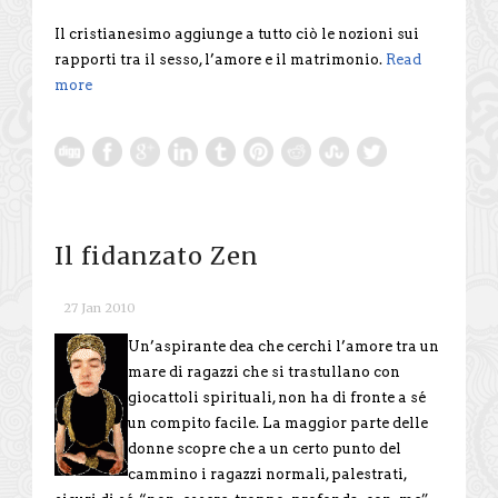
Il cristianesimo aggiunge a tutto ciò le nozioni sui
rapporti tra il sesso, l’amore e il matrimonio.
Read
more
Il fidanzato Zen
27 Jan 2010
Un’aspirante dea che cerchi l’amore tra un
mare di ragazzi che si trastullano con
giocattoli spirituali, non ha di fronte a sé
un compito facile. La maggior parte delle
donne scopre che a un certo punto del
cammino i ragazzi normali, palestrati,