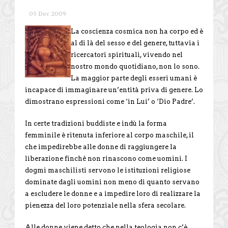
05 Dec 2009
La coscienza cosmica non ha corpo ed è
al di là del sesso e del genere, tuttavia i
ricercatori spirituali, vivendo nel
nostro mondo quotidiano, non lo sono.
La maggior parte degli esseri umani è
incapace di immaginare un’entità priva di genere. Lo
dimostrano espressioni come ‘in Lui’ o ‘Dio Padre’.
In certe tradizioni buddiste e indù la forma
femminile è ritenuta inferiore al corpo maschile, il
che impedirebbe alle donne di raggiungere la
liberazione finché non rinascono come uomini. I
dogmi maschilisti servono le istituzioni religiose
dominate dagli uomini non meno di quanto servano
a escludere le donne e a impedire loro di realizzare la
pienezza del loro potenziale nella sfera secolare.
Alle donne viene detto che nella teologia non c’è