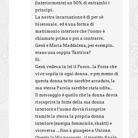
(interiormente) un 50% di entrambi i
principi..
La nostra incarnazione è di per sè
bisessuale.. ed è una forma di
matrimonio interiore che l’uomo è
chiamato prima o poi a contrarre..
Gesù e Maria Maddalena, per esempio..
erano una coppia Tantrica?
Sì.
Gesù vedeva in lei il Fuoco.. la Forza che
vive sopita in ogni donna.. e per mezzo di
questa donna tutto sarebbe accaduto, la
sua stessa Parola sarebbe stata udita..
Il messaggio è quello che la donna dovrà
riscoprire la forza della sua donna
interiore e l’uomo dovrà riscoprire
tramite la stessa la propria donna
interiore (energia femminile, shakti) e
viceversa …fino a giungere a Unione.
Questa la Via nascosta.. il tragitto finale.