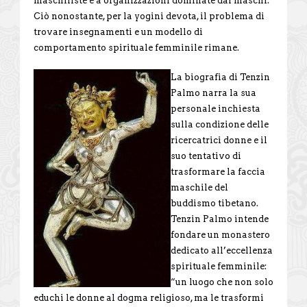
maschiliste e a organizzazioni dominate dai maschi.
Ciò nonostante, per la yogini devota, il problema di
trovare insegnamenti e un modello di
comportamento spirituale femminile rimane.
La biografia di Tenzin
Palmo narra la sua
personale inchiesta
sulla condizione delle
ricercatrici donne e il
suo tentativo di
trasformare la faccia
maschile del
buddismo tibetano.
Tenzin Palmo intende
fondare un monastero
dedicato all’eccellenza
spirituale femminile:
“un luogo che non solo
educhi le donne al dogma religioso, ma le trasformi