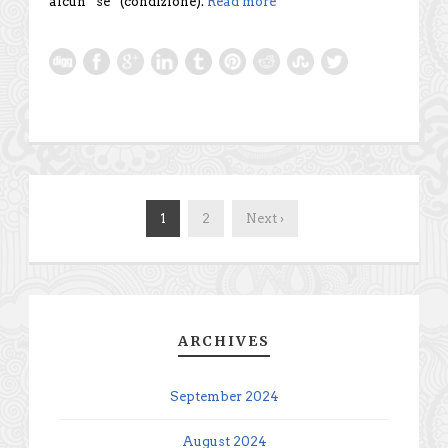
alcun “se” (condizione).
Read more
1
2
Next ›
ARCHIVES
September 2024
August 2024