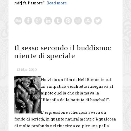
ndt
] fa l’amore”.
Read more
Il sesso secondo il buddismo:
niente di speciale
12 Mar 2010
Ho visto un film di Neil Simon in cui
un simpatico vecchietto insegnava al
nipote quella che chiamava la
“filosofia della battuta di baseball”.
L’espressione scherzosa aveva un
fondo di serietà, in quanto naturalmente c’è qualcosa
di molto profondo nel riuscire a colpire una palla