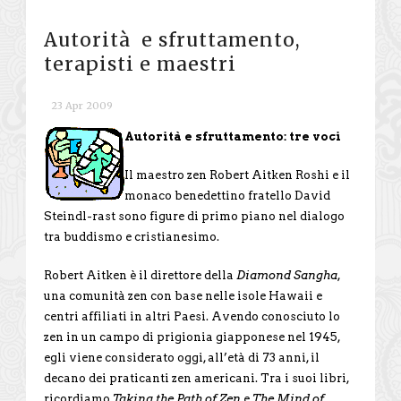
Autorità e sfruttamento,
terapisti e maestri
23 Apr 2009
Autorità e sfruttamento: tre voci
Il maestro zen Robert Aitken Roshi e il
monaco benedettino fratello David
Steindl-rast sono figure di primo piano nel dialogo
tra buddismo e cristianesimo.
Robert Aitken è il direttore della
Diamond Sangha
,
una comunità zen con base nelle isole Hawaii e
centri affiliati in altri Paesi. Avendo conosciuto lo
zen in un campo di prigionia giapponese nel 1945,
egli viene considerato oggi, all’età di 73 anni, il
decano dei praticanti zen americani. Tra i suoi libri,
ricordiamo
Taking the Path of Zen
e
The Mind of