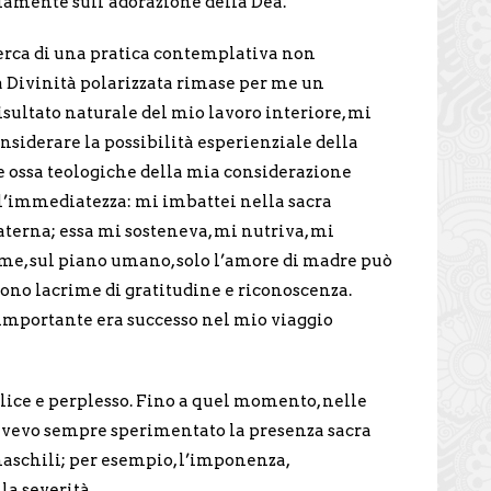
mpiamente sull’adorazione della Dea.
erca di una pratica contemplativa non
a Divinità polarizzata rimase per me un
isultato naturale del mio lavoro interiore, mi
nsiderare la possibilità esperienziale della
 ossa teologiche della mia considerazione
ll’immediatezza: mi imbattei nella sacra
terna; essa mi sosteneva, mi nutriva, mi
e, sul piano umano, solo l’amore di madre può
ono lacrime di gratitudine e riconoscenza.
importante era successo nel mio viaggio
lice e perplesso. Fino a quel momento, nelle
avevo sempre sperimentato la presenza sacra
maschili; per esempio, l’imponenza,
la severità.