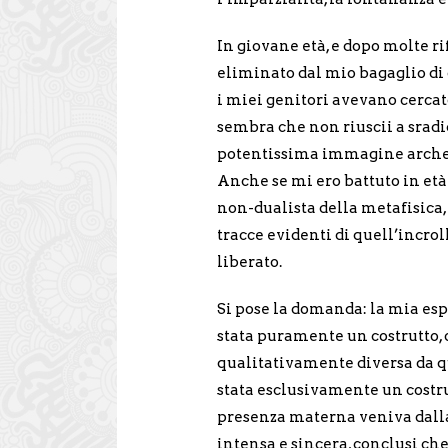
In giovane età, e dopo molte r
eliminato dal mio bagaglio di 
i miei genitori avevano cercato
sembra che non riuscii a srad
potentissima immagine arche
Anche se mi ero battuto in età
non-dualista della metafisica
tracce evidenti di quell’incro
liberato.
Si pose la domanda: la mia es
stata puramente un costrutto, o
qualitativamente diversa da q
stata esclusivamente un costr
presenza materna veniva dalla 
intensa e sincera, conclusi ch