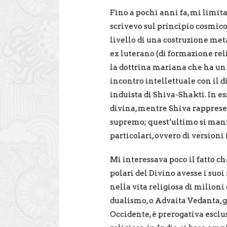
Fino a pochi anni fa, mi limit
scrivevo sul principio cosmic
livello di una costruzione met
ex luterano (di formazione re
la dottrina mariana che ha un 
incontro intellettuale con il 
induista di Shiva-Shakti. In es
divina, mentre Shiva rappresen
supremo; quest’ultimo si manif
particolari, ovvero di version
Mi interessava poco il fatto ch
polari del Divino avesse i suoi
nella vita religiosa di milioni
dualismo, o Advaita Vedanta, gr
Occidente, è prerogativa esclus