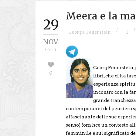
Meera e la ma
29
/
/
George Feuerstein
1
NOV
2013
Georg Feuerstein, p
0
libri, che ci ha la
esperienza spiritu
incontro con la f
grande franchezza 
contemporanei del pensiero spi
affascinante delle sue esperien
senso) fornisce un contesto all
femminile e sul significato de