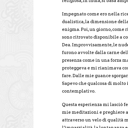
religiosa, in India, si basa a
Impegnato come ero nella ric
dualistica, la dimensione dell
enigma. Poi, un giorno, come r
sono ritrovato disponibile a co
Dea. Improvvisamente, le nude
furono avvolte dalla carne de
presenza come in una forza ma
proteggeva e mi rianimava com
fare. Dalle mie guance sgorgar
Sapevo che qualcosa di molto 
contemplativo.
Questa esperienza mi lasciò fe
mie meditazioni e preghiere 
attraverso un velo di qualità 
l’imparzialità, la lontananza e 