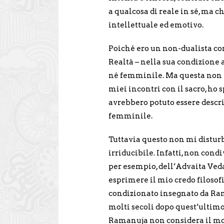
a qualcosa di reale in sé, ma c
intellettuale ed emotivo.
Poiché ero un non-dualista con
Realtà – nella sua condizione
né femminile. Ma questa non er
miei incontri con il sacro, h
avrebbero potuto essere descri
femminile.
Tuttavia questo non mi distur
irriducibile. Infatti, non cond
per esempio, dell’Advaita Ve
esprimere il mio credo filosof
condizionato insegnato da Rama
molti secoli dopo quest’ultimo
Ramanuja non considera il mo