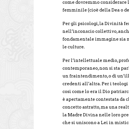
come dovremmo considerare l’a
femminile (cioè della Dea o d
Per gli psicologi, la Divinità
nell’inconscio collettivo, an
fondamentale immagine sia nata
le culture.
Per l’intellettuale medio, pr
contemporaneo, non si sta parl
un fraintendimento, o di un’il
credenti all’altra. Per i teolog
così come lo era il Dio patriar
è apertamente contestata da c
concetto astratto, ma una realt
la Madre Divina nelle loro preg
che si uniscono a Lei in mistic