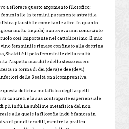
avo a sfiorare questo argomento filosofico;
o femminile in termini puramente astratti, a
afisica plausibile come tante altre. In quanto
ligiosa molto tiepida) non avevo mai conosciuto
ruolo così importante nel cattolicesimo. Il mio
divino femminile rimase confinato alla dottrina
sa, Shakti è il polo femminile della realtà
ta l’aspetto maschile dello stesso essere
esta in forma di dei (deva) e dee (devi)
i inferiori della Realtà onnicomprensiva.
e questa dottrina metafisica degli aspetti
 riti concreti e la sua controparte esperienziale
 di pii indù. La sublime metafisica del non
azie alla quale la filosofia indù è famosa in
iva di pundit eruditi, mentre la pratica