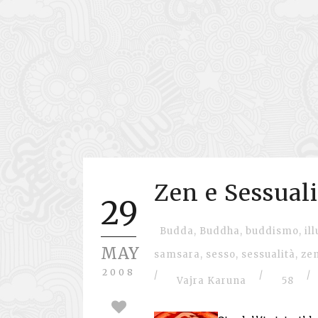
Zen e Sessuali
29
Budda
,
Buddha
,
buddismo
,
il
MAY
samsara
,
sesso
,
sessualità
,
ze
2008
/
/
/
Vajra Karuna
58