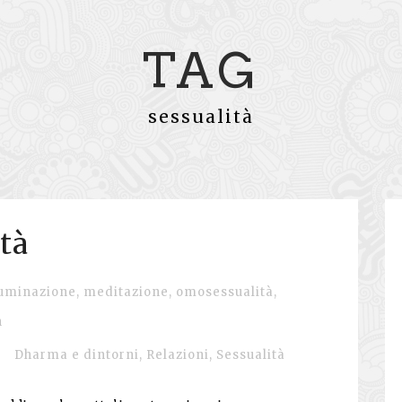
TAG
sessualità
tà
luminazione
,
meditazione
,
omosessualità
,
n
Dharma e dintorni
,
Relazioni
,
Sessualità