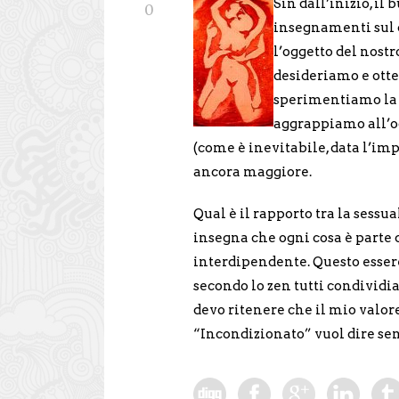
Sin dall’inizio, il
0
insegnamenti sul 
l’oggetto del nostr
desideriamo e otte
sperimentiamo la 
aggrappiamo all’og
(come è inevitabile, data l’i
ancora maggiore.
Qual è il rapporto tra la sessu
insegna che ogni cosa è parte 
interdipendente. Questo essere
secondo lo zen tutti condividia
devo ritenere che il mio valor
“Incondizionato” vuol dire sen