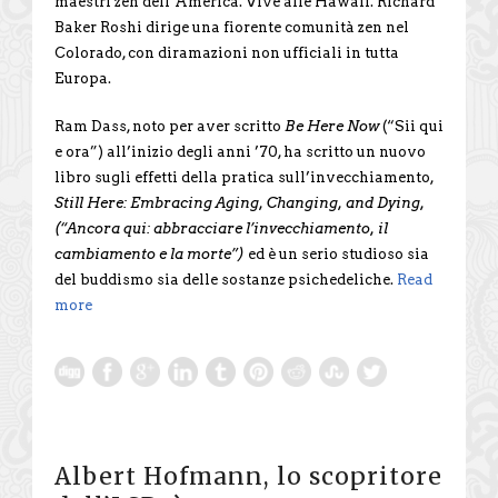
maestri zen dell’America. Vive alle Hawaii. Richard
Baker Roshi dirige una fiorente comunità zen nel
Colorado, con diramazioni non ufficiali in tutta
Europa.
Ram Dass, noto per aver scritto
Be Here Now
(“Sii qui
e ora”) all’inizio degli anni ’70, ha scritto un nuovo
libro sugli effetti della pratica sull’invecchiamento,
Still Here: Embracing Aging, Changing, and Dying,
(“Ancora qui: abbracciare l’invecchiamento, il
cambiamento e la morte”)
ed è un serio studioso sia
del buddismo sia delle sostanze psichedeliche.
Read
more
Albert Hofmann, lo scopritore