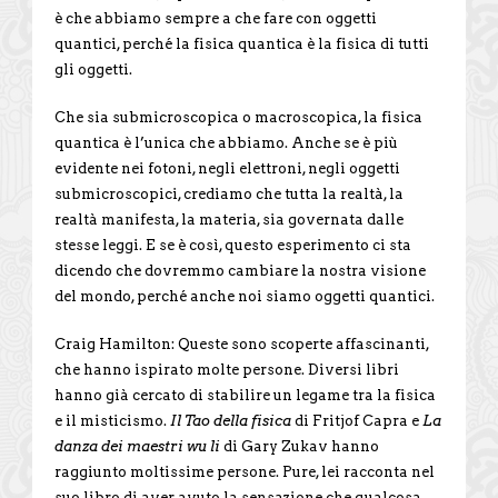
è che abbiamo sempre a che fare con oggetti
quantici, perché la fisica quantica è la fisica di tutti
gli oggetti.
Che sia submicroscopica o macroscopica, la fisica
quantica è l’unica che abbiamo. Anche se è più
evidente nei fotoni, negli elettroni, negli oggetti
submicroscopici, crediamo che tutta la realtà, la
realtà manifesta, la materia, sia governata dalle
stesse leggi. E se è così, questo esperimento ci sta
dicendo che dovremmo cambiare la nostra visione
del mondo, perché anche noi siamo oggetti quantici.
Craig Hamilton: Queste sono scoperte affascinanti,
che hanno ispirato molte persone. Diversi libri
hanno già cercato di stabilire un legame tra la fisica
e il misticismo.
Il Tao della fisica
di Fritjof Capra e
La
danza dei maestri wu li
di Gary Zukav hanno
raggiunto moltissime persone. Pure, lei racconta nel
suo libro di aver avuto la sensazione che qualcosa