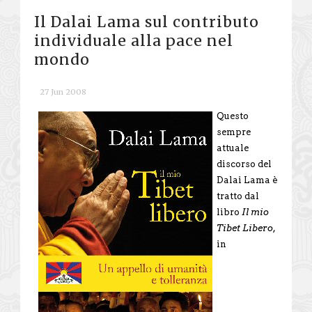
Il Dalai Lama sul contributo
individuale alla pace nel
mondo
27 Jun 2008
Questo
sempre
attuale
discorso del
Dalai Lama è
tratto dal
libro
Il mio
Tibet Libero
,
in