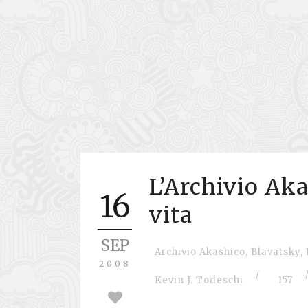
L’Archivio Akas
16
vita
SEP
Archivio Akashico
,
Blavatsky
,
2008
/
Kevin J. Todeschi
157