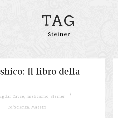
TAG
Steiner
hico: Il libro della
/
Egdar Cayce
,
misticismo
,
Steiner
/
Co/Scienza
,
Maestri