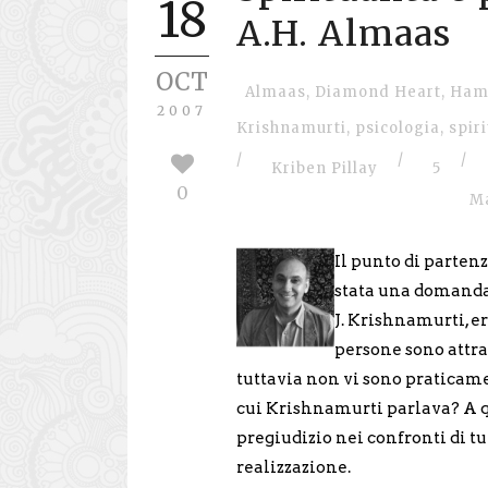
18
A.H. Almaas
OCT
Almaas
,
Diamond Heart
,
Ham
2007
Krishnamurti
,
psicologia
,
spir
/
/
/
Kriben Pillay
5
0
Ma
Il punto di partenz
stata una domanda 
J. Krishnamurti, e
persone sono attr
tuttavia non vi sono praticame
cui Krishnamurti parlava? A
pregiudizio nei confronti di tu
realizzazione.