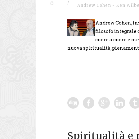
0
/
Andrew Cohen - Ken Wilb
Andrew Cohen, ins
filosofo integrale 
cuore a cuore e men
nuova spiritualità, pienamen
Spiritualità e 