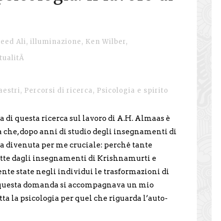
eed Ali
,
illuminazione
,
Ken Wilber
,
itualitÃ
estri
,
Percorsi di ricerca
,
Psicologia e spirito
a di questa ricerca sul lavoro di A.H. Almaas è
che, dopo anni di studio degli insegnamenti di
ra divenuta per me cruciale: perché tante
atte dagli insegnamenti di Krishnamurti e
nte state negli individui le trasformazioni di
 questa domanda si accompagnava un mio
tta la psicologia per quel che riguarda l’auto-