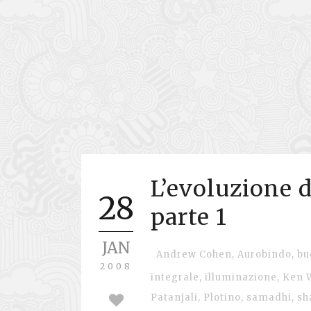
L’evoluzione d
28
parte 1
JAN
Andrew Cohen
,
Aurobindo
,
bu
2008
integrale
,
illuminazione
,
Ken W
Patanjali
,
Plotino
,
samadhi
,
sh