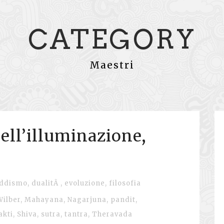
CATEGORY
Maestri
ell’illuminazione,
ddismo
,
dualitÃ
,
evoluzione
,
filosofia
ilber
,
Mahayana
,
Nagarjuna
,
pandit
,
akti
,
Shiva
,
sutra
,
tantra
,
Theravada