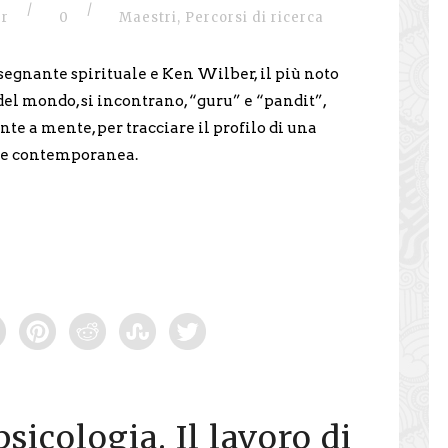
/
/
er
0
Maestri
,
Percorsi di ricerca
egnante spirituale e Ken Wilber, il più noto
del mondo, si incontrano, “guru” e “pandit”,
te a mente, per tracciare il profilo di una
te contemporanea.
psicologia. Il lavoro di