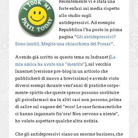
Recentemente vi è stata una
forte enfasi sui media rispetto
allo studio sugli
antidepressivi. Ad esempio
Repubblica l’ha posto in prima
pagina “
Gli antidepressivi?
Sono inutili. Meglio una chiacchiera del Prozac
“.
Avendo già scritto su questo tema su Indranet (
La
mia amica ha avuto una “mentite”
), sul vecchio
Innernet (versione pre-blog in un articolo che
pubblicherò di nuovo a brevissimo) e avendo visto
diversi esempi durante vent’anni di pratiche corpo-
mente-spirito che queste spesso possono sostituire
gli psicofarmaci ma in altri casi non possono, prima
di salire sul vagone del “ecco! Le case farmaceutiche
ci hanno ingannato fin’ora! Non servono a niente”,
ho voluto aspettare qualche altra notizia.
Che gli antidepressivi siano un enorme business, che