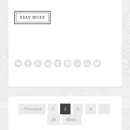
READ MORE
‹ Previous
1
2
3
4
…
25
Next ›