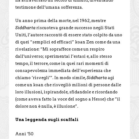
ha attraversato un secolo di tumulti, diventando
testimone dell’umana sofferenza.
Un anno prima della morte, nel 1962, mentre
Siddharta
riscuoteva grande successo negli Stati
Uniti, l’autore raccontò di essere stato colpito da uno
di quei “semplici ed efficaci” koan Zen come da una
rivelazione: “Mi sopraffece come un respiro
dall’universo; sperimentai l’estasi e, allo stesso
tempo, il terrore, come in quei rari momenti di
consapevolezza immediata dell’esperienza che
chiamo ‘risvegli’”. In modo simile,
Siddharta
agì
come un koan che risvegliò milioni di persone dalle
loro illusioni, ispirandole, sfidandole e ricordando
(come aveva fatto la voce del sogno a Hesse) che “il
dolore non è nulla, è illusione”.
Una leggenda sugli scaffali
Anni ‘50