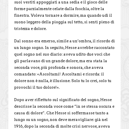
suoi vestiti appoggiati a una sedia e il gioco delle
forme parzialmente celate dalla foschia, oltre la
finestra. Voleva tornare a dormire, ma quando udì il
suono leggero della pioggia sul tetto, si sentì pieno di
tristezza e dolore.
Dal sonno era emerso, simile a un’ombra, il ricordo di
un lungo sogno. In seguito, Hesse avrebbe raccontato
quel sogno nel suo diario: aveva udito due voci che
gli parlavano di un grande dolore, ma era stata la
seconda voce, più profonda e sonora, che aveva
comandato: «Ascoltami! Ascoltami e ricorda: il
dolore non è nulla, è illusione. Solo tu lo crei, solo tu
provochi il tuo dolore!».
Dopo aver riflettuto sul significato del sogno, Hesse
descrisse la seconda voce come “in se stessa oscura e
causa di dolore”. Che Hesse si soffermasse tanto a
lungo su un sogno, non deve meravigliare: già nel
1916, dopo la seconda di molte crisi nervose, aveva