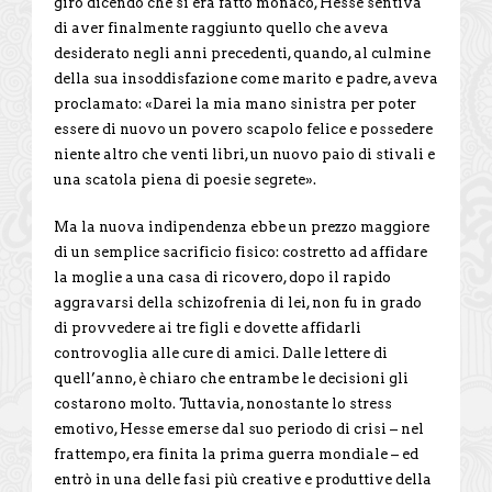
giro dicendo che si era fatto monaco, Hesse sentiva
di aver finalmente raggiunto quello che aveva
desiderato negli anni precedenti, quando, al culmine
della sua insoddisfazione come marito e padre, aveva
proclamato: «Darei la mia mano sinistra per poter
essere di nuovo un povero scapolo felice e possedere
niente altro che venti libri, un nuovo paio di stivali e
una scatola piena di poesie segrete».
Ma la nuova indipendenza ebbe un prezzo maggiore
di un semplice sacrificio fisico: costretto ad affidare
la moglie a una casa di ricovero, dopo il rapido
aggravarsi della schizofrenia di lei, non fu in grado
di provvedere ai tre figli e dovette affidarli
controvoglia alle cure di amici. Dalle lettere di
quell’anno, è chiaro che entrambe le decisioni gli
costarono molto. Tuttavia, nonostante lo stress
emotivo, Hesse emerse dal suo periodo di crisi – nel
frattempo, era finita la prima guerra mondiale – ed
entrò in una delle fasi più creative e produttive della