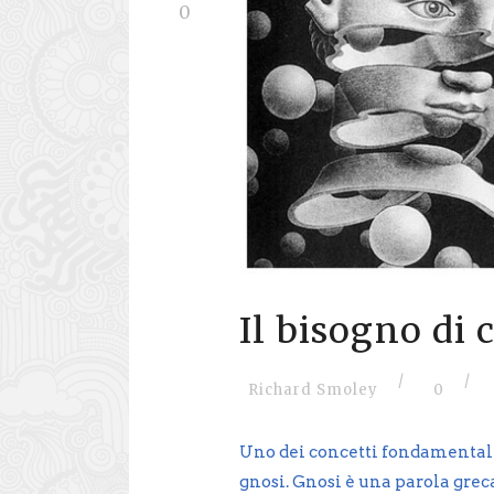
0
Il bisogno di 
/
/
Richard Smoley
0
Uno dei concetti fondamentali
gnosi. Gnosi è una parola gre