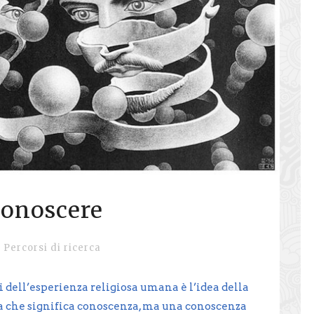
conoscere
Percorsi di ricerca
 dell’esperienza religiosa umana è l’idea della
ca che significa conoscenza, ma una conoscenza