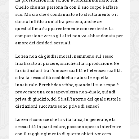
La prostituzione, in sé, non è condannata nello zen.
Quello che una persona fa con il suo corpo è affare
suo. Ma ciò che è condannato è lo sfruttamento o il
danno inflitto a un’altra persona, anche se
quest’ultima è apparentemente consenziente. La
compassione verso gli altri non va abbandonata per
amore dei desideri sessuali.
Lo zen non dà giudizi morali nemmeno sul sesso
finalizzato al piacere, anziché alla riproduzione. Né
fa distinzioni tra l’omosessualità e l’eterosessualità,
o tra la sessualità cosiddetta naturale e quella
innaturale. Perché dovrebbe, quando il suo scopo è
provocare una consapevolezza non-duale, quindi
priva di giudizio, del Sé, all’interno del quale tutte le
distinzioni succitate sono prive di senso?
Lo zen riconosce che la vita laica, in generale, e la
sessualità in particolare, possono spesso interferire
con il raggiungimento di questo obiettivo: ecco