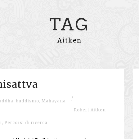
TAG
Aitken
hisattva
/
uddha
,
buddismo
,
Mahayana
Robert Aitken
i
,
Percorsi di ricerca