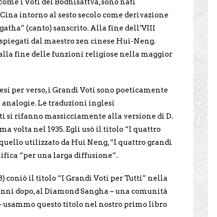
 come i Voti del Bodhisattva, sono nati
Cina intorno al sesto secolo come derivazione
atha” (canto) sanscrito. Alla fine dell’VIII
 spiegati dal maestro zen cinese Hui-Neng.
alla fine delle funzioni religiose nella maggior
nesi per verso, i Grandi Voti sono poeticamente
e analogie. Le traduzioni inglesi
 si rifanno massicciamente alla versione di D.
ma volta nel 1935. Egli usò il titolo “I quattro
quello utilizzato da Hui Neng, “I quattro grandi
nifica “per una larga diffusione”.
coniò il titolo “I Grandi Voti per Tutti” nella
e anni dopo, al Diamond Sangha – una comunità
 usammo questo titolo nel nostro primo libro