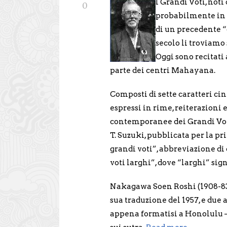
I Grandi Voti, noti
0
probabilmente in 
di un precedente “g
secolo li troviamo
Oggi sono recitati 
parte dei centri Mahayana.
Composti di sette caratteri ci
espressi in rime, reiterazioni 
contemporanee dei Grandi Voti
T. Suzuki, pubblicata per la pri
grandi voti”, abbreviazione di 
voti larghi”, dove “larghi” sig
Nakagawa Soen Roshi (1908-83) 
sua traduzione del 1957, e du
appena formatisi a Honolulu –