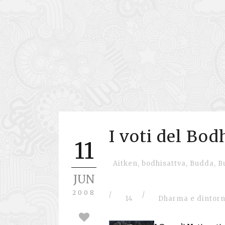
I voti del Bod
11
Aitken
,
bodhisattva
,
Budda
,
B
JUN
2008
/
/
14
Dharma e dintorn