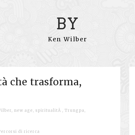
BY
Ken Wilber
tà che trasforma,
ilber
,
new age
,
spiritualitÃ
,
Trungpa
,
Percorsi di ricerca