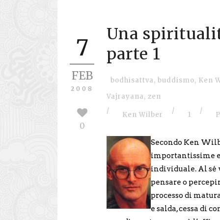
Una spirituali
7
parte 1
FEB
bodhisattva
,
buddismo
,
Ken W
2008
Vajrayana
,
zen
/
/
/
Ken Wilber
1
P
0
Secondo Ken Wilbe
importantissime e 
individuale. Al s
pensare o percepire
processo di matura
e salda, cessa di c