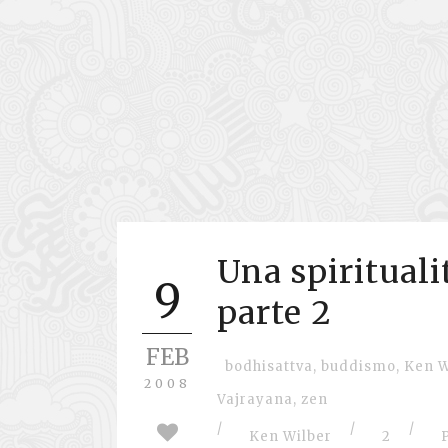
Una spirituali
9
parte 2
FEB
bodhisattva
,
buddismo
,
Ken W
2008
Vajrayana
,
zen
/
/
/
Ken Wilber
2