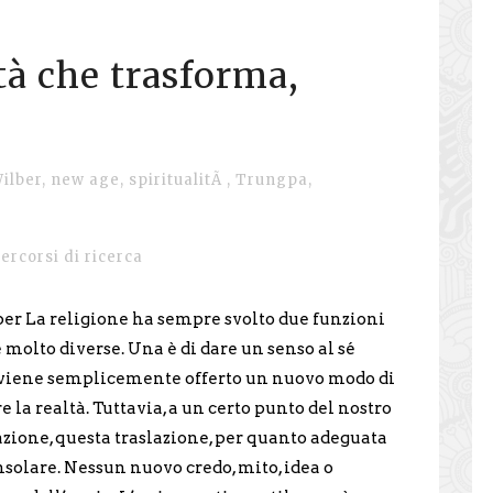
tà che trasforma,
ilber
,
new age
,
spiritualitÃ
,
Trungpa
,
ercorsi di ricerca
r La religione ha sempre svolto due funzioni
molto diverse. Una è di dare un senso al sé
é viene semplicemente offerto un nuovo modo di
 la realtà. Tuttavia, a un certo punto del nostro
zione, questa traslazione, per quanto adeguata
onsolare. Nessun nuovo credo, mito, idea o