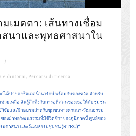
มเมตตา: เส้นทางเชื่อม
ศาสนาและพุทธศาสนาใน
/
 e dintorni
,
Percorsi di ricerca
ิธิดอกไม้ป่าของซิสเตอร์อนารักษ์ พร้อมกับของขวัญสำหรับ
่วยเหลือ ฉันรู้สึกทึ่งกับการอุทิศตนของเธอให้กับชุมชน
ศูนย์วิจัยและฝึกอบรมสำหรับชุมชนทางศาสนา-วัฒนธรรม
ของผ้าทอวัฒนธรรมที่มีชีวิตชีวาของภูมิภาคนี้ ศูนย์ของ
อบรมศาสนา​ และวัฒนธรรมชุมชน​ (RTRC​)”