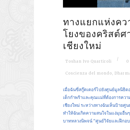
ทางแยกแห่งควา
โยงของคริสต์
เชียงใหม่
/
Toshan Ivo Quartiroli
0
Coscienza del mondo
,
Dharma
เมื่อฉันขี่สกู๊ตเตอร์ไปยังศูนย์มูลน
เด็กกำพร้าและคุณแม่ที่ต้องการความช
เชียงใหม่ ระหว่างทางฉันเห็นป้าย
ทำให้ฉันเกิดความสนใจในแง่มุมอื่นๆ 
บาทหลวงนิพจน์ “ศูนย์วิจัยและฝึก