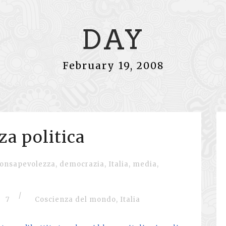
DAY
February 19, 2008
a politica
onsapevolezza
,
democrazia
,
Italia
,
media
,
/
7
Coscienza del mondo
,
Italia