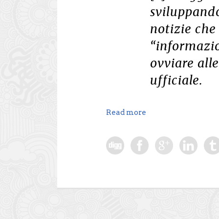
sviluppand
notizie che
“informazi
ovviare all
ufficiale.
Read more