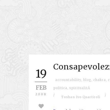
Consapevolezz
19
accountability
,
blog
,
chakra
,
c
FEB
politica
,
spiritualitÃ
2008
/
/
Toshan Ivo Quartiroli