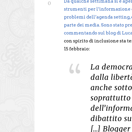
Da qualche settimana si è apert
0
strumenti per l’informazione e
problemi dell’agenda setting, o
parte dei media. Sono stato pre
commentando sul blog di
Luca
con spirito di inclusione sta te
15 febbraio:
La democraz
dalla libert
anche sotto
soprattutto 
dell’inform
dibattito s
[…] Blogger