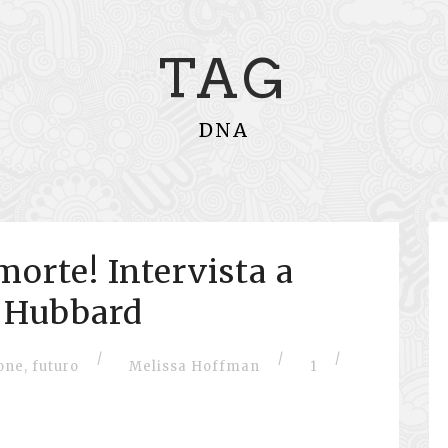
TAG
DNA
orte! Intervista a
 Hubbard
/
/
/
one
,
futuro
Melissa Hoffman
1