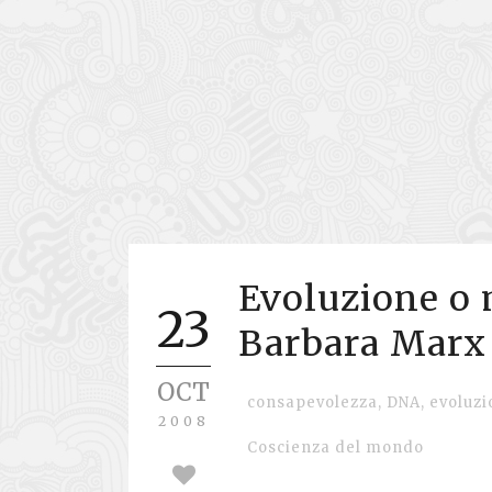
Evoluzione o m
23
Barbara Marx
OCT
consapevolezza
,
DNA
,
evoluzi
2008
Coscienza del mondo