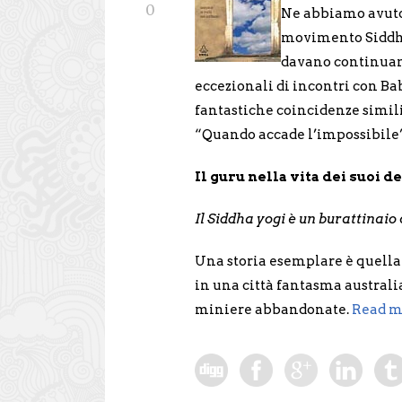
0
Ne abbiamo avuto 
movimento Siddha 
davano continuame
eccezionali di incontri con Ba
fantastiche coincidenze simili
“Quando accade l’impossibile” 
Il guru nella vita dei suoi d
Il Siddha yogi è un burattinaio
Una storia esemplare è quella
in una città fantasma australi
miniere abbandonate.
Read m