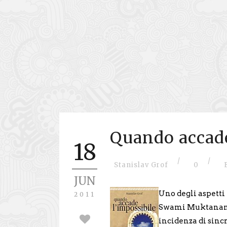
Quando accade
18
/
/
Stanislav Grof
0
JUN
Uno degli aspetti
2011
Swami Muktananda
incidenza di sinc