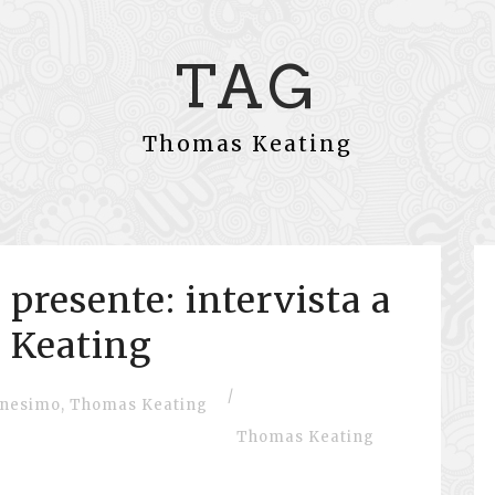
TAG
Thomas Keating
 presente: intervista a
 Keating
/
anesimo
,
Thomas Keating
Thomas Keating