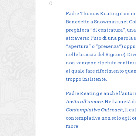
0
Padre Thomas Keating è un mo
Benedetto a Snowmass, nel Colo
preghiera “di centratura”, una
attraverso l’uso di una parola 
“apertura” o “presenza”) oppu
nelle braccia del Signore). D
non vengono ripetute continu
al quale fare riferimento qua
troppo insistente.
Padre Keating è anche l’autore d
Invito all’amore
. Nella metà d
Contemplative Outreach
, il c
contemplativa non solo agli ord
more