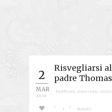
Risvegliarsi al
2
padre Thomas
MAR
buddismo
,
cistercensi
,
cristi
2010
/
/
3
Maestri