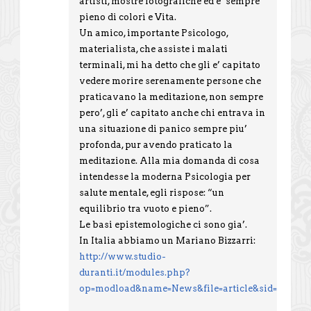
artisti, mostre fotografiche ed e’ sempre
pieno di colori e Vita.
Un amico, importante Psicologo,
materialista, che assiste i malati
terminali, mi ha detto che gli e’ capitato
vedere morire serenamente persone che
praticavano la meditazione, non sempre
pero’, gli e’ capitato anche chi entrava in
una situazione di panico sempre piu’
profonda, pur avendo praticato la
meditazione. Alla mia domanda di cosa
intendesse la moderna Psicologia per
salute mentale, egli rispose: “un
equilibrio tra vuoto e pieno”.
Le basi epistemologiche ci sono gia’.
In Italia abbiamo un Mariano Bizzarri:
http://www.studio-
duranti.it/modules.php?
op=modload&name=News&file=article&sid=2&mode