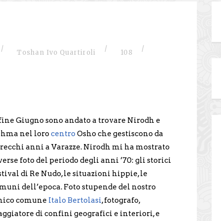
/
/
/
Toshan Ivo Quartiroli
108
fine Giugno sono andato a trovare Nirodh e
hma nel loro
centro
Osho che gestiscono da
recchi anni a Varazze. Nirodh mi ha mostrato
verse foto del periodo degli anni ’70: gli storici
stival di Re Nudo, le situazioni hippie, le
muni dell’epoca. Foto stupende del nostro
mico comune
Italo Bertolasi
, fotografo,
aggiatore di confini geografici e interiori, e