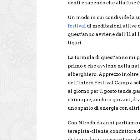
denti e sapendo che alla fine è
Un modo in cui condivide la s
festival
di meditazioni attive c
quest’anno avviene dall’11 al
liguri.
La formula di quest’anno mi pi
primo è che avviene nella na
alberghiero. Apprezzo inoltre i
dell’intero Festival Camp a sol
al giorno per il posto tenda, pa
chiunque, anche a giovani, di 
uno spazio di energia con altri
Con Nirodh da anni parliamo de
terapista-cliente, conduttore 
di lunga durata necessitano de