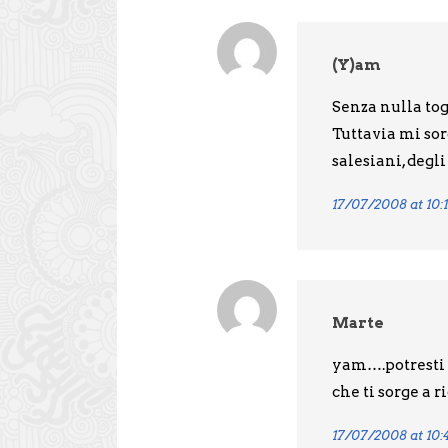
(Y)am
Senza nulla tog
Tuttavia mi sor
salesiani, deg
17/07/2008 at 10:
Marte
yam….potresti 
che ti sorge a 
17/07/2008 at 10: