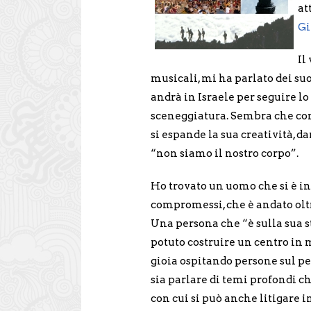
at
Gi
Il
musicali, mi ha parlato dei su
andrà in Israele per seguire lo 
sceneggiatura. Sembra che con
si espande la sua creatività, 
“non siamo il nostro corpo”.
Ho trovato un uomo che si è in
compromessi, che è andato oltre
Una persona che “è sulla sua st
potuto costruire un centro in m
gioia ospitando persone sul pe
sia parlare di temi profondi c
con cui si può anche litigare in