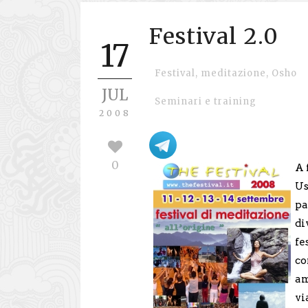
Festival 2.0
17
Festival
,
meditazione
,
Osho
JUL
Seminari e training
2008
0
A 
Us
pa
di
fe
co
a
vi