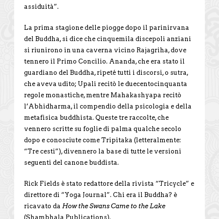
assiduità”.
La prima stagione delle piogge dopo il parinirvana
del Buddha, si dice che cinquemila discepoli anziani
si riunirono in una caverna vicino Rajagriha, dove
tennero il Primo Concilio. Ananda, che era stato il
guardiano del Buddha, ripeté tutti i discorsi, o sutra,
che aveva udito; Upali recitò le duecentocinquanta
regole monastiche, mentre Mahakashyapa recitò
l’Abhidharma, il compendio della psicologia e della
metafisica buddhista. Queste tre raccolte, che
vennero scritte su foglie di palma qualche secolo
dopo e conosciute come Tripitaka (letteralmente:
“Tre cesti”), divennero la base di tutte le versioni
seguenti del canone buddista.
Rick Fields è stato redattore della rivista “Tricycle” e
direttore di “Yoga Journal”. Chi era il Buddha? è
ricavato da
How the Swans
Came to the Lake
(Shambhala Publications).