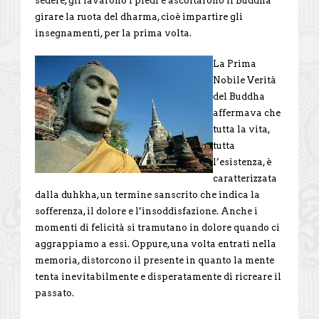
sedere, gli lavarono i piedi e ascoltarono il Buddha
girare la ruota del dharma, cioè impartire gli
insegnamenti, per la prima volta.
La Prima
Nobile Verità
del Buddha
affermava che
tutta la vita,
tutta
l’esistenza, è
caratterizzata
dalla duhkha, un termine sanscrito che indica la
sofferenza, il dolore e l’insoddisfazione. Anche i
momenti di felicità si tramutano in dolore quando ci
aggrappiamo a essi. Oppure, una volta entrati nella
memoria, distorcono il presente in quanto la mente
tenta inevitabilmente e disperatamente di ricreare il
passato.