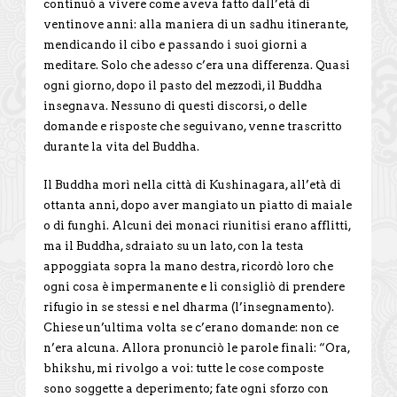
continuò a vivere come aveva fatto dall’età di
ventinove anni: alla maniera di un sadhu itinerante,
mendicando il cibo e passando i suoi giorni a
meditare. Solo che adesso c’era una differenza. Quasi
ogni giorno, dopo il pasto del mezzodì, il Buddha
insegnava. Nessuno di questi discorsi, o delle
domande e risposte che seguivano, venne trascritto
durante la vita del Buddha.
Il Buddha morì nella città di Kushinagara, all’età di
ottanta anni, dopo aver mangiato un piatto di maiale
o di funghi. Alcuni dei monaci riunitisi erano afflitti,
ma il Buddha, sdraiato su un lato, con la testa
appoggiata sopra la mano destra, ricordò loro che
ogni cosa è impermanente e li consigliò di prendere
rifugio in se stessi e nel dharma (l’insegnamento).
Chiese un’ultima volta se c’erano domande: non ce
n’era alcuna. Allora pronunciò le parole finali: “Ora,
bhikshu, mi rivolgo a voi: tutte le cose composte
sono soggette a deperimento; fate ogni sforzo con