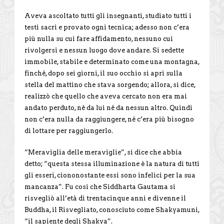
Aveva ascoltato tutti gli insegnanti, studiato tutti i
testi sacri e provato ogni tecnica; adesso non c’era
più nulla su cui fare affidamento, nessuno cui
rivolgersi e nessun luogo dove andare. Si sedette
immobile, stabile e determinato come una montagna,
finché, dopo sei giorni, il suo occhio si aprì sulla
stella del mattino che stava sorgendo; allora, si dice,
realizzò che quello che aveva cercato non era mai
andato perduto, né da lui né da nessun altro. Quindi
non c’era nulla da raggiungere, né c’era più bisogno
di lottare per raggiungerlo.
“Meraviglia delle meraviglie”, si dice che abbia
detto; “questa stessa illuminazione è la natura di tutti
gli esseri, ciononostante essi sono infelici per la sua
mancanza”. Fu così che Siddharta Gautama si
risvegliò all’età di trentacinque anni e divenne il
Buddha, il Risvegliato, conosciuto come Shakyamuni,
“il sapiente degli Shakya”.