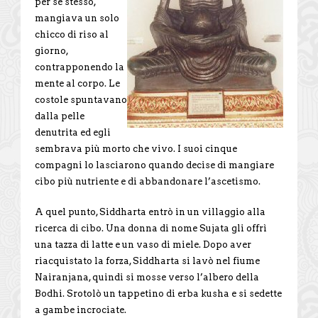
per se stesso,
mangiava un solo
chicco di riso al
giorno,
contrapponendo la
mente al corpo. Le
costole spuntavano
dalla pelle
denutrita ed egli
sembrava più morto che vivo. I suoi cinque
compagni lo lasciarono quando decise di mangiare
cibo più nutriente e di abbandonare l’ascetismo.
A quel punto, Siddharta entrò in un villaggio alla
ricerca di cibo. Una donna di nome Sujata gli offrì
una tazza di latte e un vaso di miele. Dopo aver
riacquistato la forza, Siddharta si lavò nel fiume
Nairanjana, quindi si mosse verso l’albero della
Bodhi. Srotolò un tappetino di erba kusha e si sedette
a gambe incrociate.