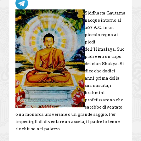
Siddharta Gautama
nacque intorno al
567 A.C. in un
piccolo regno ai
piedi
dell’Himalaya. Suo
padre era un capo
del clan Shakya. Si
dice che dodici
anni prima della
sua nascita, i
brahmini
profetizzarono che
sarebbe diventato
o un monarca universale o un grande saggio. Per
impedirgli di diventare un asceta, il padre lo tenne
rinchiuso nel palazzo.