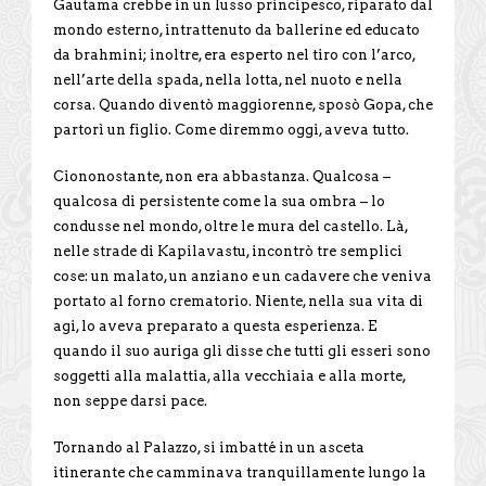
Gautama crebbe in un lusso principesco, riparato dal
mondo esterno, intrattenuto da ballerine ed educato
da brahmini; inoltre, era esperto nel tiro con l’arco,
nell’arte della spada, nella lotta, nel nuoto e nella
corsa. Quando diventò maggiorenne, sposò Gopa, che
partorì un figlio. Come diremmo oggi, aveva tutto.
Ciononostante, non era abbastanza. Qualcosa –
qualcosa di persistente come la sua ombra – lo
condusse nel mondo, oltre le mura del castello. Là,
nelle strade di Kapilavastu, incontrò tre semplici
cose: un malato, un anziano e un cadavere che veniva
portato al forno crematorio. Niente, nella sua vita di
agi, lo aveva preparato a questa esperienza. E
quando il suo auriga gli disse che tutti gli esseri sono
soggetti alla malattia, alla vecchiaia e alla morte,
non seppe darsi pace.
Tornando al Palazzo, si imbatté in un asceta
itinerante che camminava tranquillamente lungo la