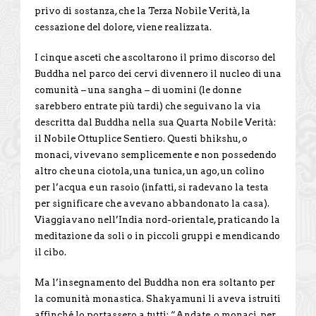
privo di sostanza, che la Terza Nobile Verità, la
cessazione del dolore, viene realizzata.
I cinque asceti che ascoltarono il primo discorso del
Buddha nel parco dei cervi divennero il nucleo di una
comunità – una sangha – di uomini (le donne
sarebbero entrate più tardi) che seguivano la via
descritta dal Buddha nella sua Quarta Nobile Verità:
il Nobile Ottuplice Sentiero. Questi bhikshu, o
monaci, vivevano semplicemente e non possedendo
altro che una ciotola, una tunica, un ago, un colino
per l’acqua e un rasoio (infatti, si radevano la testa
per significare che avevano abbandonato la casa).
Viaggiavano nell’India nord-orientale, praticando la
meditazione da soli o in piccoli gruppi e mendicando
il cibo.
Ma l’insegnamento del Buddha non era soltanto per
la comunità monastica. Shakyamuni li aveva istruiti
affinché lo portassero a tutti: “Andate, o monaci, per