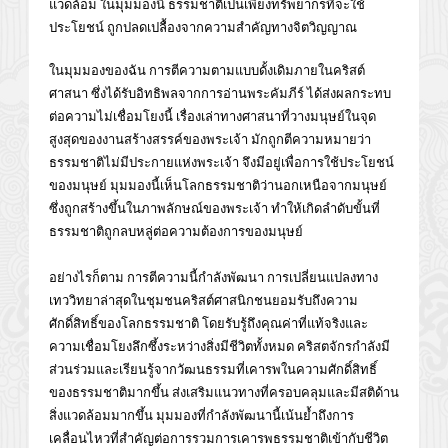
แวดล้อม ในมุมมองนี้ ธรรมชาติเป็นเพียงทรัพยากรที่จะใช้
ประโยชน์ ถูกปลดเปลื้องจากความสำคัญทางจิตวิญญาณ
ในมุมมองของฉัน การตีความตามแบบดั้งเดิมภายในคริสต์
ศาสนา ซึ่งได้รับอิทธิพลจากการอ่านพระคัมภีร์ ได้ส่งผลกระทบ
ต่อความไม่เชื่อมโยงนี้ เรื่องเล่าทางศาสนาที่วางมนุษย์ในจุด
สูงสุดของงานสร้างสรรค์ของพระเจ้า มักถูกตีความหมายว่า
ธรรมชาติไม่มีประกายแห่งพระเจ้า จึงมีอยู่เพื่อการใช้ประโยชน์
ของมนุษย์ มุมมองนี้เห็นโลกธรรมชาติว่านอกเหนือจากมนุษย์
ซึ่งถูกสร้างขึ้นในภาพลักษณ์ของพระเจ้า ทำให้เกิดลำดับขั้นที่
ธรรมชาติถูกลบหลู่ต่อความต้องการของมนุษย์
อย่างไรก็ตาม การตีความนี้กำลังพัฒนา การเปลี่ยนแปลงทาง
เทววิทยาล่าสุดในชุมชนคริสต์ศาสนิกชนยอมรับถึงความ
ศักดิ์สิทธิ์ของโลกธรรมชาติ โดยรับรู้ถึงคุณค่าที่แท้จริงและ
ความเชื่อมโยงลึกซึ้งระหว่างสิ่งมีชีวิตทั้งหมด คริสตจักรกำลังมี
ส่วนร่วมและเรียนรู้จากวัฒนธรรมที่เคารพในความศักดิ์สิทธิ์
ของธรรมชาติมากขึ้น ส่งเสริมแนวทางที่ครอบคลุมและมีสติด้าน
สิ่งแวดล้อมมากขึ้น มุมมองที่กำลังพัฒนานี้เน้นย้ำถึงการ
เคลื่อนไหวที่สำคัญต่อการรวมการเคารพธรรมชาติเข้ากับชีวิต