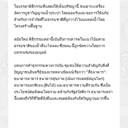
ในบรรดาพิธีกรรมที่แสดงให้เห็นปรัชญานี้ ชนเผ่ากะเหรี่ยง
จัดการบูชาวิญญาณน้ำประปา โดยยอมรับและขอการให้อภัย
สำหรับการจำกัดที่ไม่ธรรมชาติที่ถูกวางไว้บนแหล่งน้ำโดย
โครงสร้างพื้นฐาน
สมัยใหม่ พิธีกรรมเหล่านี้เน้นถึงการเคารพในแนวโน้มตาม
ธรรมชาติของน้ำที่จะไหลลง ซึ่งขณะนี้ถูกขัดขวางโดยการ
แทรกแซงของมนุษย์
แทนการทำธุรกรรมทางการเงิน ชุมชนให้ความสำคัญกับสิ่งที่
ปัญญาชนอินทรีย์ของบาทหลวงนิพจน์เรียกว่า “สี่ธนาคาร”:
ธนาคารอาหาร ธนาคารสุขภาพ (เน้นการแพทย์สมุนไพร)
ธนาคารออกซิเจน (ต้นไม้) และธนาคารความดีร่วมกัน ซึ่งเป็น
ประโยชน์ต่อสังคมโดยรวม คล้ายกับรัฐสวัสดิการ ธนาคารเหล่า
นี้แสดงถึงวิถีชีวิตที่ยั่งยืนและสอดคล้องกับจิตวิญญาณมากขึ้น