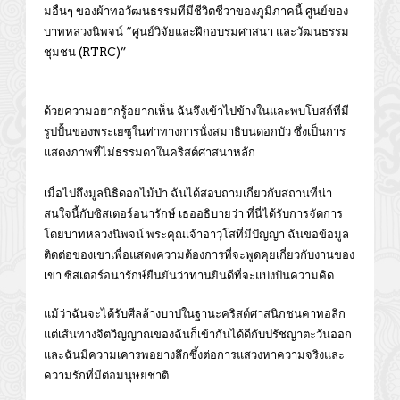
มอื่นๆ ของผ้าทอวัฒนธรรมที่มีชีวิตชีวาของภูมิภาคนี้ ศูนย์ของ
บาทหลวงนิพจน์ “ศูนย์วิจัยและฝึกอบรมศาสนา​ และวัฒนธรรม
ชุมชน​ (RTRC​)”
ด้วยความอยากรู้อยากเห็น ฉันจึงเข้าไปข้างในและพบโบสถ์ที่มี
รูปปั้นของพระเยซูในท่าทางการนั่งสมาธิบนดอกบัว ซึ่งเป็นการ
แสดงภาพที่ไม่ธรรมดาในคริสต์ศาสนาหลัก
เมื่อไปถึงมูลนิธิดอกไม้ป่า ฉันได้สอบถามเกี่ยวกับสถานที่น่า
สนใจนี้กับซิสเตอร์อนารักษ์ เธออธิบายว่า ที่นี่ได้รับการจัดการ
โดยบาทหลวงนิพจน์ พระคุณเจ้าอาวุโสที่มีปัญญา ฉันขอข้อมูล
ติดต่อของเขาเพื่อแสดงความต้องการที่จะพูดคุยเกี่ยวกับงานของ
เขา ซิสเตอร์อนารักษ์ยืนยันว่าท่านยินดีที่จะแบ่งปันความคิด
แม้ว่าฉันจะได้รับศีลล้างบาปในฐานะคริสต์ศาสนิกชนคาทอลิก
แต่เส้นทางจิตวิญญาณของฉันก็เข้ากันได้ดีกับปรัชญาตะวันออก
และฉันมีความเคารพอย่างลึกซึ้งต่อการแสวงหาความจริงและ
ความรักที่มีต่อมนุษยชาติ