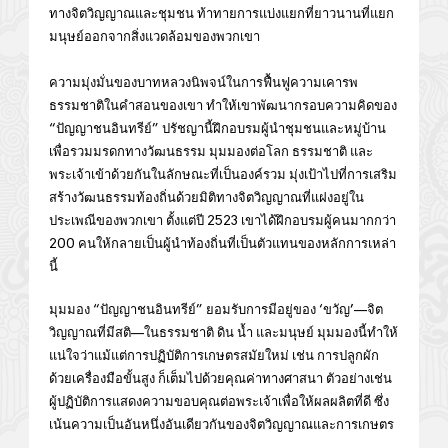
ทางจิตวิญญาณและชุมชน ท้าทายการแบ่งแยกที่ยาวนานที่แยก
มนุษย์ออกจากสิ่งแวดล้อมของพวกเขา
ความมุ่งมั่นของบาทหลวงนิพจน์ในการฟื้นฟูความเคารพ
ธรรมชาติในคำสอนของเขา ทำให้เขาพัฒนากรอบความคิดของ
“ปัญญาชนอินทรีย์” ปรัชญานี้ฝึกอบรมผู้นำชุมชนและหมู่บ้าน
เพื่อรวมมรดกทางวัฒนธรรม มุมมองต่อโลก ธรรมชาติ และ
พระเจ้าเข้าด้วยกันในลักษณะที่เป็นองค์รวม มุ่งเป้าไปที่การเสริม
สร้างวัฒนธรรมท้องถิ่นด้วยมิติทางจิตวิญญาณที่แฝงอยู่ใน
ประเพณีของพวกเขา ตั้งแต่ปี 2523 เขาได้ฝึกอบรมผู้คนมากกว่า
200 คนให้กลายเป็นผู้นำท้องถิ่นที่เป็นตัวแทนของหลักการเหล่า
นี้
มุมมอง “ปัญญาชนอินทรีย์” ยอมรับการมีอยู่ของ ‘ขวัญ’—จิต
วิญญาณที่มีสติ—ในธรรมชาติ ดิน น้ำ และมนุษย์ มุมมองนี้ทำให้
แน่ใจว่าแม้แต่การปฏิบัติการเกษตรสมัยใหม่ เช่น การปลูกผัก
ด้วยเครื่องมือขั้นสูง ก็เต็มไปด้วยคุณค่าทางศาสนา ตัวอย่างเช่น
ผู้ปฏิบัติการแสดงความขอบคุณต่อพระเจ้าเพื่อให้ผลผลิตที่ดี ซึ่ง
เน้นความเป็นอันหนึ่งอันเดียวกันของจิตวิญญาณและการเกษตร