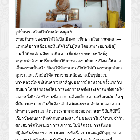
รูปปั้นพระคริสต์ในโบสถ์ของศูนย์​
งานอภิบาลของเขาไม่ได้เป็นเพียงการศึกษา หรือการเทศนา—
แต่มันคือการเชื่อมต่อที่แท้จริงกับผู้คน โดยเฉพาะอย่างยิ่งผู้
ยากไร้ที่สะท้อนถึงการเดินทางเสียสละของพระคริสต์สู่
มนุษยชาติ เขาเปรียบเทียบวิธีการของเขากับการเปิดตาให้มอง
เห็นความเป็นจริง เปิดหูให้ฟังชุมชน เปิดใจให้กับความทุกข์ของ
ชุมชน และเปิดมือให้ความช่วยเหลืออย่างเป็นรูปธรรม
บาทหลวงนิพจน์เน้นความสำคัญของการมีส่วนร่วมครั้งแรกกับ
ชนเผ่า โดยเรียกร้องให้มีการฟังอย่างลึกซึ้งและเคารพ ซึ่งอาจใช้
เวลาหนึ่งถึงสองปี เขาเชื่อว่า ก่อนที่จะมีการสอนหรือเทศนาใด ๆ
ที่มีความหมาย จำเป็นต้องเข้าใจวัฒนธรรม ค่านิยม และความ
ท้าทายของชนเผ่าโดยตรงจากมุมมองของพวกเขา วิธีปฏิบัตินี้
เกี่ยวข้องกับการดื่มด่ำกับตนเองและทีมของเขาในชีวิตประจำวัน
ของสมาชิกในชนเผ่า การเข้าร่วมในพิธีกรรม การสังเกต
ปฏิสัมพันธ์ของพวกเขา และการฟังเรื่องราวและภูมิปัญญาของ
พวกเขาโดยไม่ทำการตัดสินล่วงหน้าหรือผลักดันความเชื่อ