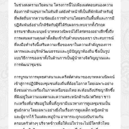
ในช่วงสงครามเวียดนาม โครงการนี้ไม่เพียงแต่ตอบสนองความ
ต้องการด้านสุขภาพในทันที แต่ยังทำหน้าที่เป็นที่พักพิงสำหรับผู้
ที่พลัดถิ่นจากความขัดแย้ง การทำงานโดยตรงในพื้นที่และการมี
ปฏิสัมพันธ์อย่างใกล้ชิดกับผู้ที่ได้รับผลกระทบจากทั้งวิกฤต
ธรรมชาติและมนุษย์ บาทหลวงนิพจน์ได้ไตร่ตรองอย่างลึกซึ้งถึง
การผสมผสานคุณค่าดั้งเดิมเข้ากับคำสอนของเขา ประสบการณ์
ที่ลงมือทำจริงนี้เสริมความเชื่อของเขาในความสำคัญของการ
เคารพและอนุรักษ์วัฒนธรรมและภูมิปัญญาท้องถิ่น ซึ่งเป็นรูป
แบบวิธีการของเขาทั้งในด้านการเป็นผู้นำทางจิตวิญญาณและ
การพัฒนาชุมชน
การบูรณาการพุทธศาสนาและคริสต์ศาสนาของบาทหลวงนิพจน์
เข้าสู่การปฏิบัติของชุมชนท้องถิ่นที่ด้อยโอกาส โดยเฉพาะอย่าง
ยิ่งชนเผ่ากะเหรี่ยงในภาคเหนือของไทย สะท้อนถึงปรัชญาลึกซึ้ง
ที่ฝังอยู่ในความเมตตาและความตระหนักด้านนิเวศวิทยา ชาว
กะเหรี่ยงที่อาศัยอยู่ในพื้นที่ภูเขามีแนวทางการดูแลชุมชนเป็น
ศูนย์กลาง โดยเฉพาะอย่างยิ่งในเรื่องการดูแลเด็ก หญิงหม้าย
และผู้ยากไร้ ในแต่ละหมู่บ้าน อาหารจะถูกแบ่งปันร่วมกัน
ครอบครัวต่างๆ บริจาคข้าวเพื่อให้แน่ใจว่าจะไม่มีใครหิวโหย