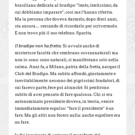
brasiliana dedicata al bradipo “lento, lentissimo, da
cui dobbiamo imparare”, così me l’hanno riferita.
Ma la persona che doveva darmelo, dopo dieci anni,
sta ancora… cercando di ricordarlo per scrivermelo.
E non trovo più il suo telefono. Sparita.
Il bradi­po non ha fretta.
Si avvale anche di
misteriose facoltà che sembrano sovrannaturali ma
non lo sono: sono naturali, si manife­stano solo nella
calma. Anni fa, a Milano, patria della fretta, nacque il
Club del Bradipo. Ma subito affondò, giustamente e
inevitabilmente: nessuno dei pigrissimi fondatori, di
cui facevo parte, fece poi alcunché. Si pentirono
subito di aver pensato di fare qualcosa. Chi si era
autonominato presidente doveva, in teoria, venire
immediatamente espulso: “fare il presidente” è un
fare. Ma gli altri non fecero nulla: anche espellere era
un fare.