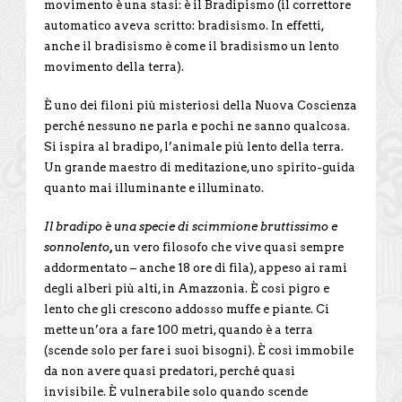
movimento è una stasi: è il Bradipismo (il correttore
automatico aveva scritto: bradisismo. In effetti,
anche il bradisismo è come il bradisismo un lento
movimento della terra).
È uno dei filoni più misteriosi della Nuova Coscienza
perché nessuno ne parla e pochi ne sanno qualcosa.
Si ispira al bradipo, l’animale più lento della terra.
Un grande maestro di meditazione, uno spirito-guida
quanto mai illuminante e illuminato.
Il bradipo è una specie di scimmione bruttissimo e
sonnolento
,
un vero filosofo che vive quasi sempre
addormentato – anche 18 ore di fila), appeso ai rami
degli alberi più alti, in Amazzonia. È così pigro e
lento che gli crescono addosso muffe e piante. Ci
mette un’ora a fare 100 metri, quando è a terra
(scende solo per fare i suoi bisogni). È così immobile
da non avere quasi predatori, perché quasi
invisibile. È vulnerabile solo quando scende