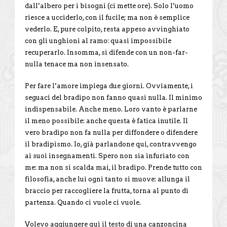
dall’albero per i bisogni (ci mette ore). Solo l’uomo
riesce a ucciderlo, con il fucile; ma non è semplice
vederlo. E, pure colpito, resta appeso avvinghiato
con gli un­ghioni al ramo: quasi impossibile
recuperarlo. Insomma, si difende con un non-far-
nulla tenace ma non insensato.
Per fare l’amore impiega due giorni. Ovviamente, i
seguaci del bradipo non fanno quasi nulla. Il minimo
indispensabile. Anche meno. Loro vanto è parlarne
il meno possibile: anche questa è fatica inutile. Il
vero bradipo non fa nulla per diffondere o difendere
il bradipismo. Io, già parlando­ne qui, contravvengo
ai suoi insegnamenti. Spero non sia infuria­to con
me: ma non si scalda mai, il bradipo. Prende tutto con
filosofia, anche lui ogni tanto si muove: allunga il
braccio per raccogliere la frutta, torna al punto di
partenza. Quando ci vuole ci vuole.
Volevo aggiungere qui il testo di una canzoncina