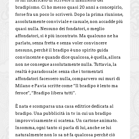
Io fui incaricato di scrivere il manifesto del
bradipismo. Ci ho messo quasi 20 anni a concepirlo,
forse fra un poco lo scriverò. Dopo la prima riunione,
assolutamente conviviale e casuale, non accadde più
quasi nulla. Nessuno dei fondatori, o meglio
affondatori, si è più incontrato. Ma qualcuno ne ha
parlato, senza fretta e senza voler convincere
nessuno, perché il bradipo è uno spirito guida
convincente e quando dice qualcosa, è quella, allora
non ne consegue assolutamente nulla. Tuttavia, la
realtà è paradossale: senza che i tormentati
affondatori facessero nulla, comparvero sui muri di
Milano e Pavia scritte come “Il bradipo è lento ma
feroce”, “Bradipo libera tutti”.
È nata e scomparsa una casa editrice dedicata al
bradipo. Una pubblicità in tv in cui un bradipo
improvvisamente si scatena. Un cartone animato.
Insomma, ogni tanto si parla di lui, anche se lui
naturalmente non lo sa né fa qualcosa perché ciò